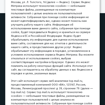
Москва, ул. Л. Толстого, 16 (далее — Яндекс). Сервис Яндекс
Метрика использует технологию «cookie» — небольшие
текстовые файлы, размещаемые на компьютере
пользователей с целью анализа их пользовательской
активности. Собранная при помощи cookie информация не
Наши работы
Оплата
может идентифицировать вас, однако может помочь нам
улучшить работу нашего сайта. Информация об
Доставка и сборка
Гарантии
использовании вами данного сайта, собранная при помощи
cookie, будет передаваться Яндексу и храниться на сервере
Карьера в компании
Контакты
Яндекса в ЕС и Российской Федерации. Яндекс будет
обрабатывать эту информацию для оценки использования
вами сайта, составления для нас отчетов о деятельности
Принимаем к оплате
нашего сайта, и предоставления других услуг. Яндекс
обрабатывает эту информацию в порядке, установленном в
условиях использования сервиса Яндекс Метрика. Вы можете
отказаться от использования cookies, выбрав
соответствующие настройки в браузере. Однако это может
повлиять на работу некоторых функций сайта. Используя этот
Наличные
сайт, вы соглашаетесь на обработку данных о вас Яндексом в
порядке и целях, указанных выше.
пл. Соляная, 6, стр. 16
Этот сайт использует сервис веб-аналитики top.mail.ru,
предоставляемый компанией ООО «ВК», 125167, Россия,
8 (3822) 60-70-30
Москва, Ленинградский проспект д. 39, строение 79. (далее —
top.mail.ru). Сервис top.mail.ru использует технологию
8 (3822) 50-39-09
«cookie» — небольшие текстовые файлы, размещаемые на
компьютере пользователей с целью анализа их
8 (3822) 22-77-68
пользовательской активности. Собранная при помощи cookie