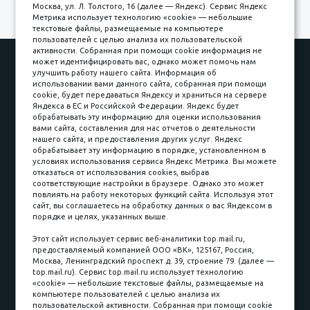
Москва, ул. Л. Толстого, 16 (далее — Яндекс). Сервис Яндекс
Метрика использует технологию «cookie» — небольшие
текстовые файлы, размещаемые на компьютере
пользователей с целью анализа их пользовательской
активности. Собранная при помощи cookie информация не
Наши работы
Оплата
может идентифицировать вас, однако может помочь нам
улучшить работу нашего сайта. Информация об
Доставка и сборка
Гарантии
использовании вами данного сайта, собранная при помощи
cookie, будет передаваться Яндексу и храниться на сервере
Карьера в компании
Контакты
Яндекса в ЕС и Российской Федерации. Яндекс будет
обрабатывать эту информацию для оценки использования
вами сайта, составления для нас отчетов о деятельности
Принимаем к оплате
нашего сайта, и предоставления других услуг. Яндекс
обрабатывает эту информацию в порядке, установленном в
условиях использования сервиса Яндекс Метрика. Вы можете
отказаться от использования cookies, выбрав
соответствующие настройки в браузере. Однако это может
повлиять на работу некоторых функций сайта. Используя этот
Наличные
сайт, вы соглашаетесь на обработку данных о вас Яндексом в
порядке и целях, указанных выше.
пл. Соляная, 6, стр. 16
Этот сайт использует сервис веб-аналитики top.mail.ru,
предоставляемый компанией ООО «ВК», 125167, Россия,
8 (3822) 60-70-30
Москва, Ленинградский проспект д. 39, строение 79. (далее —
top.mail.ru). Сервис top.mail.ru использует технологию
8 (3822) 50-39-09
«cookie» — небольшие текстовые файлы, размещаемые на
компьютере пользователей с целью анализа их
8 (3822) 22-77-68
пользовательской активности. Собранная при помощи cookie