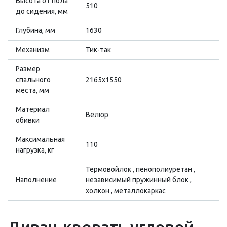
Высота от пола
510
до сидения, мм
Глубина, мм
1630
Механизм
Тик-так
Размер
cпального
2165х1550
места, мм
Материал
Велюр
обивки
Максимальная
110
нагрузка, кг
Термовойлок , пенополиуретан ,
Наполнение
независимый пружинный блок ,
холкон , металлокаркас
Диван-кровать угловой