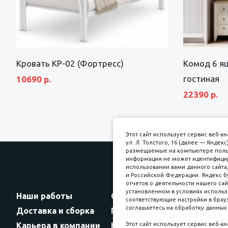
Кровать КР-02 (Фортресс)
Комод 6 я
гостиная
10690 р.
22390 р.
Этот сайт использует сервис веб-
ул. Л. Толстого, 16 (далее — Янде
размещаемые на компьютере пользо
информация не может идентифициро
использовании вами данного сайта,
и Российской Федерации. Яндекс б
Прин
отчетов о деятельности нашего сай
установленном в условиях использ
Наши работы
Оплата
соответствующие настройки в брауз
соглашаетесь на обработку данных 
Доставка и сборка
Гарантии
Карьера в компании
Контакты
Этот сайт использует сервис веб-а