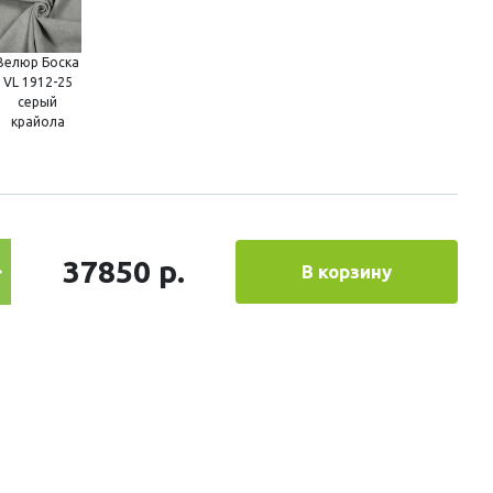
Велюр Боска
VL 1912-25
серый
крайола
37850 р.
В корзину