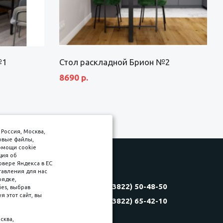
№1
Стол раскладной Брион №2
8690 р.
Россия, Москва,
товые файлы,
омощи cookie
ция об
рвере Яндекса в ЕС
тавления для нас
Соляная, 6, стр. 16
рядке,
8 (3822) 50-48-50
es, выбрав
(3822) 60-70-30
 этот сайт, вы
8 (3822) 65-42-10
(3822) 50-39-09
(3822) 22-77-68
сква,