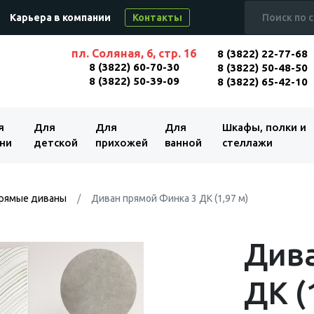
Карьера в компании
Контакты
пл. Соляная, 6, стр. 16
8 (3822) 22-77-68
8 (3822) 60-70-30
8 (3822) 50-48-50
8 (3822) 50-39-09
8 (3822) 65-42-10
я
Для
Для
Для
Шкафы, полки и
ни
детской
прихожей
ванной
стеллажи
рямые диваны
Диван прямой Финка 3 ДК (1,97 м)
Дива
ДК (