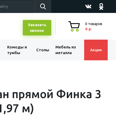
0
товаров
Заказать
0 р.
звонок
Комоды и
Мебель из
Столы
Акции
тумбы
металла
н прямой Финка 3
1,97 м)