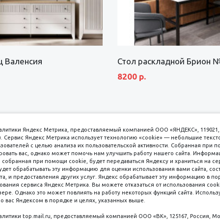
щ Валенсия
Стол раскладной Брион 
8200 р.
аналитики Яндекс Метрика, предоставляемый компанией ООО «ЯНДЕКС», 119021, 
кс). Сервис Яндекс Метрика использует технологию «cookie» — небольшие текс
вателей с целью анализа их пользовательской активности. Собранная при п
вать вас, однако может помочь нам улучшить работу нашего сайта. Информа
 собранная при помощи cookie, будет передаваться Яндексу и храниться на се
удет обрабатывать эту информацию для оценки использования вами сайта, сос
имаем к оплате
пл. 
та, и предоставления других услуг. Яндекс обрабатывает эту информацию в по
ования сервиса Яндекс Метрика. Вы можете отказаться от использования cooki
8 
ере. Однако это может повлиять на работу некоторых функций сайта. Используя
о вас Яндексом в порядке и целях, указанных выше.
8 
8 
налитики top.mail.ru, предоставляемый компанией ООО «ВК», 125167, Россия, Мо