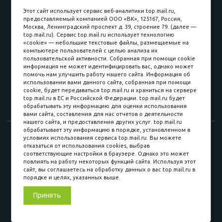
пл. Соляная, 6, стр. 16
Этот сайт использует сервис веб-аналитики top.mail.ru,
предоставляемый компанией ООО «ВК», 125167, Россия,
8 (3822) 60-70-30
Москва, Ленинградский проспект д. 39, строение 79. (далее —
top.mail.ru). Сервис top.mail.ru использует технологию
8 (3822) 50-39-09
«cookie» — небольшие текстовые файлы, размещаемые на
компьютере пользователей с целью анализа их
8 (3822) 22-77-68
пользовательской активности. Собранная при помощи cookie
информация не может идентифицировать вас, однако может
помочь нам улучшить работу нашего сайта. Информация об
использовании вами данного сайта, собранная при помощи
8 (3822) 50-48-50
cookie, будет передаваться top.mail.ru и храниться на сервере
top.mail.ru в ЕС и Российской Федерации. top.mail.ru будет
8 (3822) 65-42-10
обрабатывать эту информацию для оценки использования
вами сайта, составления для нас отчетов о деятельности
нашего сайта, и предоставления других услуг. top.mail.ru
обрабатывает эту информацию в порядке, установленном в
© 2015-2026. Компания «Мебельный куб».
условиях использования сервиса top.mail.ru. Вы можете
отказаться от использования cookies, выбрав
ИП Саворенко Валерий Александрович. Россия, г. Томск, пл.
соответствующие настройки в браузере. Однако это может
Соляная, 6 стр. 16, Цокольный этаж
повлиять на работу некоторых функций сайта. Используя этот
сайт, вы соглашаетесь на обработку данных о вас top.mail.ru в
порядке и целях, указанных выше.
Мы в соц. сетях
Принять
Разработка сайта
«Синект»