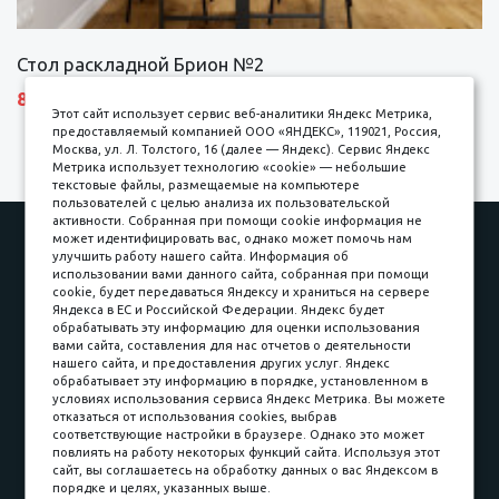
Стол раскладной Брион №2
8690 р.
Этот сайт использует сервис веб-аналитики Яндекс Метрика,
предоставляемый компанией ООО «ЯНДЕКС», 119021, Россия,
Москва, ул. Л. Толстого, 16 (далее — Яндекс). Сервис Яндекс
Метрика использует технологию «cookie» — небольшие
текстовые файлы, размещаемые на компьютере
пользователей с целью анализа их пользовательской
активности. Собранная при помощи cookie информация не
Наши работы
Оплата
может идентифицировать вас, однако может помочь нам
улучшить работу нашего сайта. Информация об
Доставка и сборка
Гарантии
использовании вами данного сайта, собранная при помощи
cookie, будет передаваться Яндексу и храниться на сервере
Карьера в компании
Контакты
Яндекса в ЕС и Российской Федерации. Яндекс будет
обрабатывать эту информацию для оценки использования
вами сайта, составления для нас отчетов о деятельности
Принимаем к оплате
нашего сайта, и предоставления других услуг. Яндекс
обрабатывает эту информацию в порядке, установленном в
условиях использования сервиса Яндекс Метрика. Вы можете
отказаться от использования cookies, выбрав
соответствующие настройки в браузере. Однако это может
повлиять на работу некоторых функций сайта. Используя этот
Наличные
сайт, вы соглашаетесь на обработку данных о вас Яндексом в
порядке и целях, указанных выше.