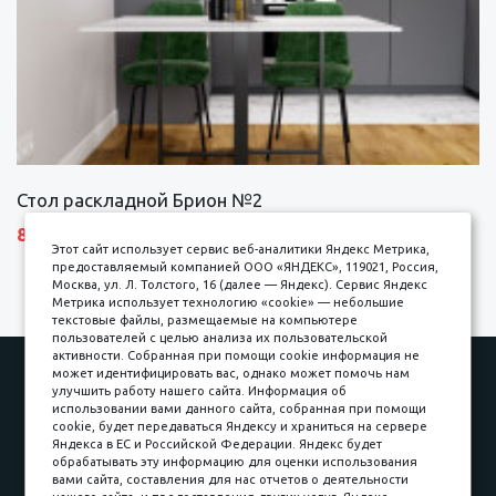
Стол раскладной Брион №2
8690 р.
Этот сайт использует сервис веб-аналитики Яндекс Метрика,
предоставляемый компанией ООО «ЯНДЕКС», 119021, Россия,
Москва, ул. Л. Толстого, 16 (далее — Яндекс). Сервис Яндекс
Метрика использует технологию «cookie» — небольшие
текстовые файлы, размещаемые на компьютере
пользователей с целью анализа их пользовательской
активности. Собранная при помощи cookie информация не
Наши работы
Оплата
может идентифицировать вас, однако может помочь нам
улучшить работу нашего сайта. Информация об
Доставка и сборка
Гарантии
использовании вами данного сайта, собранная при помощи
cookie, будет передаваться Яндексу и храниться на сервере
Карьера в компании
Контакты
Яндекса в ЕС и Российской Федерации. Яндекс будет
обрабатывать эту информацию для оценки использования
вами сайта, составления для нас отчетов о деятельности
Принимаем к оплате