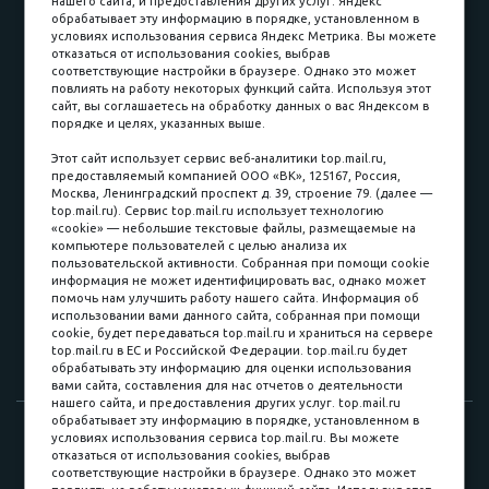
нашего сайта, и предоставления других услуг. Яндекс
обрабатывает эту информацию в порядке, установленном в
условиях использования сервиса Яндекс Метрика. Вы можете
отказаться от использования cookies, выбрав
соответствующие настройки в браузере. Однако это может
повлиять на работу некоторых функций сайта. Используя этот
Наличные
сайт, вы соглашаетесь на обработку данных о вас Яндексом в
порядке и целях, указанных выше.
пл. Соляная, 6, стр. 16
Этот сайт использует сервис веб-аналитики top.mail.ru,
предоставляемый компанией ООО «ВК», 125167, Россия,
8 (3822) 60-70-30
Москва, Ленинградский проспект д. 39, строение 79. (далее —
top.mail.ru). Сервис top.mail.ru использует технологию
8 (3822) 50-39-09
«cookie» — небольшие текстовые файлы, размещаемые на
компьютере пользователей с целью анализа их
8 (3822) 22-77-68
пользовательской активности. Собранная при помощи cookie
информация не может идентифицировать вас, однако может
помочь нам улучшить работу нашего сайта. Информация об
использовании вами данного сайта, собранная при помощи
8 (3822) 50-48-50
cookie, будет передаваться top.mail.ru и храниться на сервере
top.mail.ru в ЕС и Российской Федерации. top.mail.ru будет
8 (3822) 65-42-10
обрабатывать эту информацию для оценки использования
вами сайта, составления для нас отчетов о деятельности
нашего сайта, и предоставления других услуг. top.mail.ru
обрабатывает эту информацию в порядке, установленном в
© 2015-2026. Компания «Мебельный куб».
условиях использования сервиса top.mail.ru. Вы можете
отказаться от использования cookies, выбрав
ИП Саворенко Валерий Александрович. Россия, г. Томск, пл.
соответствующие настройки в браузере. Однако это может
Соляная, 6 стр. 16, Цокольный этаж