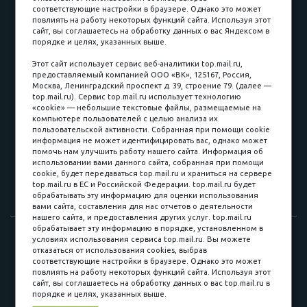
соответствующие настройки в браузере. Однако это может
повлиять на работу некоторых функций сайта. Используя этот
Наличные
сайт, вы соглашаетесь на обработку данных о вас Яндексом в
порядке и целях, указанных выше.
пл. Соляная, 6, стр. 16
Этот сайт использует сервис веб-аналитики top.mail.ru,
предоставляемый компанией ООО «ВК», 125167, Россия,
8 (3822) 60-70-30
Москва, Ленинградский проспект д. 39, строение 79. (далее —
top.mail.ru). Сервис top.mail.ru использует технологию
8 (3822) 50-39-09
«cookie» — небольшие текстовые файлы, размещаемые на
компьютере пользователей с целью анализа их
8 (3822) 22-77-68
пользовательской активности. Собранная при помощи cookie
информация не может идентифицировать вас, однако может
помочь нам улучшить работу нашего сайта. Информация об
использовании вами данного сайта, собранная при помощи
8 (3822) 50-48-50
cookie, будет передаваться top.mail.ru и храниться на сервере
top.mail.ru в ЕС и Российской Федерации. top.mail.ru будет
8 (3822) 65-42-10
обрабатывать эту информацию для оценки использования
вами сайта, составления для нас отчетов о деятельности
нашего сайта, и предоставления других услуг. top.mail.ru
обрабатывает эту информацию в порядке, установленном в
© 2015-2026. Компания «Мебельный куб».
условиях использования сервиса top.mail.ru. Вы можете
отказаться от использования cookies, выбрав
ИП Саворенко Валерий Александрович. Россия, г. Томск, пл.
соответствующие настройки в браузере. Однако это может
Соляная, 6 стр. 16, Цокольный этаж
повлиять на работу некоторых функций сайта. Используя этот
сайт, вы соглашаетесь на обработку данных о вас top.mail.ru в
порядке и целях, указанных выше.
Мы в соц. сетях