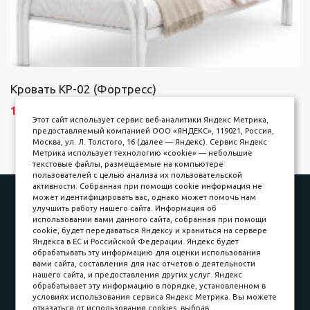
Кровать КР-02 (Фортресс)
10690 р.
Этот сайт использует сервис веб-аналитики Яндекс Метрика,
предоставляемый компанией ООО «ЯНДЕКС», 119021, Россия,
Москва, ул. Л. Толстого, 16 (далее — Яндекс). Сервис Яндекс
Метрика использует технологию «cookie» — небольшие
текстовые файлы, размещаемые на компьютере
пользователей с целью анализа их пользовательской
активности. Собранная при помощи cookie информация не
Наши работы
Оплата
может идентифицировать вас, однако может помочь нам
улучшить работу нашего сайта. Информация об
Доставка и сборка
Гарантии
использовании вами данного сайта, собранная при помощи
cookie, будет передаваться Яндексу и храниться на сервере
Карьера в компании
Контакты
Яндекса в ЕС и Российской Федерации. Яндекс будет
обрабатывать эту информацию для оценки использования
вами сайта, составления для нас отчетов о деятельности
Принимаем к оплате
нашего сайта, и предоставления других услуг. Яндекс
обрабатывает эту информацию в порядке, установленном в
условиях использования сервиса Яндекс Метрика. Вы можете
отказаться от использования cookies, выбрав