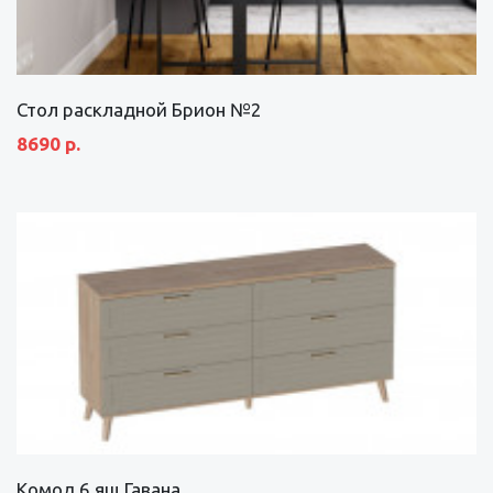
Стол раскладной Брион №2
8690 р.
Комод 6 ящ Гавана