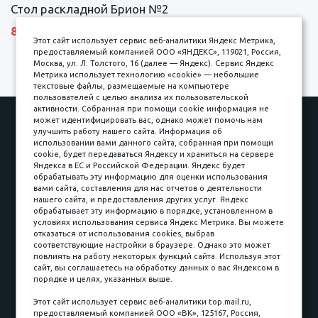
Стол раскладной Брион №2
8690 р.
Этот сайт использует сервис веб-аналитики Яндекс Метрика,
предоставляемый компанией ООО «ЯНДЕКС», 119021, Россия,
Москва, ул. Л. Толстого, 16 (далее — Яндекс). Сервис Яндекс
Метрика использует технологию «cookie» — небольшие
текстовые файлы, размещаемые на компьютере
пользователей с целью анализа их пользовательской
активности. Собранная при помощи cookie информация не
Наши работы
Оплата
может идентифицировать вас, однако может помочь нам
улучшить работу нашего сайта. Информация об
Доставка и сборка
Гарантии
использовании вами данного сайта, собранная при помощи
cookie, будет передаваться Яндексу и храниться на сервере
Карьера в компании
Контакты
Яндекса в ЕС и Российской Федерации. Яндекс будет
обрабатывать эту информацию для оценки использования
вами сайта, составления для нас отчетов о деятельности
Принимаем к оплате
нашего сайта, и предоставления других услуг. Яндекс
обрабатывает эту информацию в порядке, установленном в
условиях использования сервиса Яндекс Метрика. Вы можете
отказаться от использования cookies, выбрав
соответствующие настройки в браузере. Однако это может
повлиять на работу некоторых функций сайта. Используя этот
Наличные
сайт, вы соглашаетесь на обработку данных о вас Яндексом в
порядке и целях, указанных выше.
пл. Соляная, 6, стр. 16
Этот сайт использует сервис веб-аналитики top.mail.ru,
предоставляемый компанией ООО «ВК», 125167, Россия,