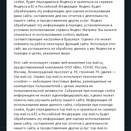
cookie, будет передаваться Яндексу и храниться на сервере
Карьера в компании
Контакты
Яндекса в ЕС и Российской Федерации. Яндекс будет
обрабатывать эту информацию для оценки использования
вами сайта, составления для нас отчетов о деятельности
Принимаем к оплате
нашего сайта, и предоставления других услуг. Яндекс
обрабатывает эту информацию в порядке, установленном в
условиях использования сервиса Яндекс Метрика. Вы можете
отказаться от использования cookies, выбрав
соответствующие настройки в браузере. Однако это может
повлиять на работу некоторых функций сайта. Используя этот
Наличные
сайт, вы соглашаетесь на обработку данных о вас Яндексом в
порядке и целях, указанных выше.
пл. Соляная, 6, стр. 16
Этот сайт использует сервис веб-аналитики top.mail.ru,
предоставляемый компанией ООО «ВК», 125167, Россия,
8 (3822) 60-70-30
Москва, Ленинградский проспект д. 39, строение 79. (далее —
top.mail.ru). Сервис top.mail.ru использует технологию
8 (3822) 50-39-09
«cookie» — небольшие текстовые файлы, размещаемые на
компьютере пользователей с целью анализа их
8 (3822) 22-77-68
пользовательской активности. Собранная при помощи cookie
информация не может идентифицировать вас, однако может
помочь нам улучшить работу нашего сайта. Информация об
использовании вами данного сайта, собранная при помощи
8 (3822) 50-48-50
cookie, будет передаваться top.mail.ru и храниться на сервере
top.mail.ru в ЕС и Российской Федерации. top.mail.ru будет
8 (3822) 65-42-10
обрабатывать эту информацию для оценки использования
вами сайта, составления для нас отчетов о деятельности
нашего сайта, и предоставления других услуг. top.mail.ru