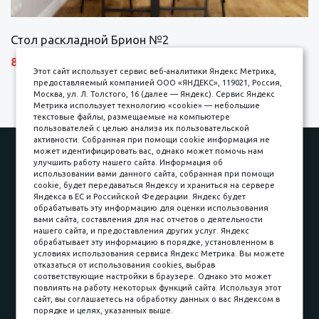
Стол раскладной Брион №2
8690 р.
Этот сайт использует сервис веб-аналитики Яндекс Метрика,
предоставляемый компанией ООО «ЯНДЕКС», 119021, Россия,
Москва, ул. Л. Толстого, 16 (далее — Яндекс). Сервис Яндекс
Метрика использует технологию «cookie» — небольшие
текстовые файлы, размещаемые на компьютере
пользователей с целью анализа их пользовательской
активности. Собранная при помощи cookie информация не
Наши работы
Оплата
может идентифицировать вас, однако может помочь нам
улучшить работу нашего сайта. Информация об
Доставка и сборка
Гарантии
использовании вами данного сайта, собранная при помощи
cookie, будет передаваться Яндексу и храниться на сервере
Карьера в компании
Контакты
Яндекса в ЕС и Российской Федерации. Яндекс будет
обрабатывать эту информацию для оценки использования
вами сайта, составления для нас отчетов о деятельности
Принимаем к оплате
нашего сайта, и предоставления других услуг. Яндекс
обрабатывает эту информацию в порядке, установленном в
условиях использования сервиса Яндекс Метрика. Вы можете
отказаться от использования cookies, выбрав
соответствующие настройки в браузере. Однако это может
повлиять на работу некоторых функций сайта. Используя этот
Наличные
сайт, вы соглашаетесь на обработку данных о вас Яндексом в
порядке и целях, указанных выше.