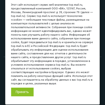
пл. Соляная, 6, стр. 16
Этот сайт использует сервис веб-аналитики top.mail.ru,
предоставляемый компанией ООО «ВК», 125167, Россия,
8 (3822) 60-70-30
Москва, Ленинградский проспект д. 39, строение 79. (далее —
top.mail.ru). Сервис top.mail.ru использует технологию
8 (3822) 50-39-09
«cookie» — небольшие текстовые файлы, размещаемые на
компьютере пользователей с целью анализа их
8 (3822) 22-77-68
пользовательской активности. Собранная при помощи cookie
информация не может идентифицировать вас, однако может
помочь нам улучшить работу нашего сайта. Информация об
использовании вами данного сайта, собранная при помощи
8 (3822) 50-48-50
cookie, будет передаваться top.mail.ru и храниться на сервере
top.mail.ru в ЕС и Российской Федерации. top.mail.ru будет
8 (3822) 65-42-10
обрабатывать эту информацию для оценки использования
вами сайта, составления для нас отчетов о деятельности
нашего сайта, и предоставления других услуг. top.mail.ru
обрабатывает эту информацию в порядке, установленном в
© 2015-2026. Компания «Мебельный куб».
условиях использования сервиса top.mail.ru. Вы можете
отказаться от использования cookies, выбрав
ИП Саворенко Валерий Александрович. Россия, г. Томск, пл.
соответствующие настройки в браузере. Однако это может
Соляная, 6 стр. 16, Цокольный этаж
повлиять на работу некоторых функций сайта. Используя этот
сайт, вы соглашаетесь на обработку данных о вас top.mail.ru в
порядке и целях, указанных выше.
Мы в соц. сетях
Принять
Разработка сайта
«Синект»