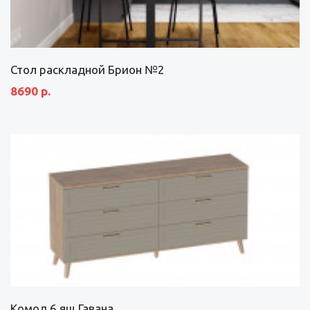
Стол раскладной Брион №2
8690 р.
Комод 6 ящ Гавана