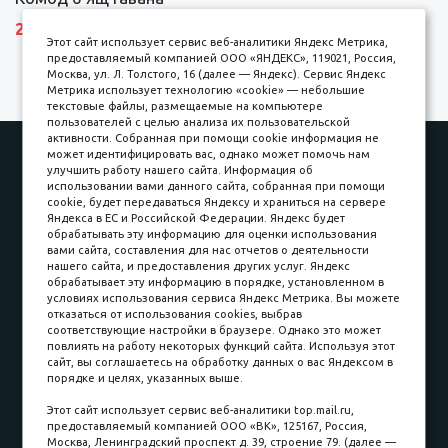
27690 р.
Этот сайт использует сервис веб-аналитики Яндекс Метрика,
предоставляемый компанией ООО «ЯНДЕКС», 119021, Россия,
Москва, ул. Л. Толстого, 16 (далее — Яндекс). Сервис Яндекс
Метрика использует технологию «cookie» — небольшие
текстовые файлы, размещаемые на компьютере
пользователей с целью анализа их пользовательской
активности. Собранная при помощи cookie информация не
Наши работы
Оплата
может идентифицировать вас, однако может помочь нам
улучшить работу нашего сайта. Информация об
Доставка и сборка
Гарантии
использовании вами данного сайта, собранная при помощи
cookie, будет передаваться Яндексу и храниться на сервере
Карьера в компании
Контакты
Яндекса в ЕС и Российской Федерации. Яндекс будет
обрабатывать эту информацию для оценки использования
вами сайта, составления для нас отчетов о деятельности
Принимаем к оплате
нашего сайта, и предоставления других услуг. Яндекс
обрабатывает эту информацию в порядке, установленном в
условиях использования сервиса Яндекс Метрика. Вы можете
отказаться от использования cookies, выбрав
соответствующие настройки в браузере. Однако это может
повлиять на работу некоторых функций сайта. Используя этот
Наличные
сайт, вы соглашаетесь на обработку данных о вас Яндексом в
порядке и целях, указанных выше.
пл. Соляная, 6, стр. 16
Этот сайт использует сервис веб-аналитики top.mail.ru,
предоставляемый компанией ООО «ВК», 125167, Россия,
8 (3822) 60-70-30
Москва, Ленинградский проспект д. 39, строение 79. (далее —