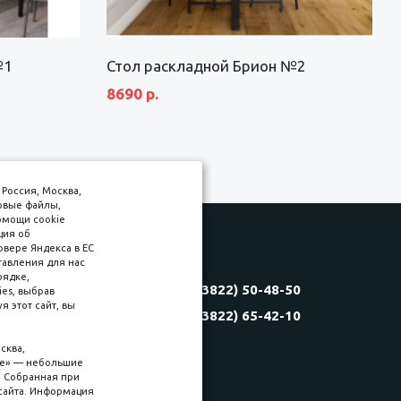
№1
Стол раскладной Брион №2
8690 р.
Россия, Москва,
товые файлы,
омощи cookie
ция об
рвере Яндекса в ЕС
тавления для нас
Соляная, 6, стр. 16
рядке,
8 (3822) 50-48-50
es, выбрав
(3822) 60-70-30
 этот сайт, вы
8 (3822) 65-42-10
(3822) 50-39-09
(3822) 22-77-68
сква,
kie» — небольшие
. Собранная при
сайта. Информация