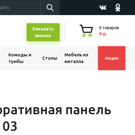
0
товаров
Заказать
0 р.
звонок
Комоды и
Мебель из
Столы
Акции
тумбы
металла
ративная панель
 03