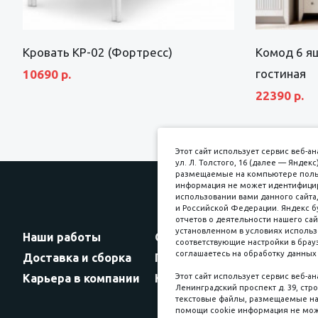
Кровать КР-02 (Фортресс)
Комод 6 я
гостиная
10690 р.
22390 р.
Этот сайт использует сервис веб-
ул. Л. Толстого, 16 (далее — Янде
размещаемые на компьютере пользо
информация не может идентифициро
использовании вами данного сайта,
и Российской Федерации. Яндекс б
Прин
отчетов о деятельности нашего сай
установленном в условиях использ
Наши работы
Оплата
соответствующие настройки в брауз
соглашаетесь на обработку данных 
Доставка и сборка
Гарантии
Карьера в компании
Контакты
Этот сайт использует сервис веб-а
Ленинградский проспект д. 39, стро
текстовые файлы, размещаемые на 
помощи cookie информация не мож