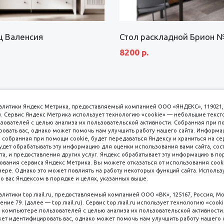
щ Валенсия
Стол раскладной Брион 
8200 р.
аналитики Яндекс Метрика, предоставляемый компанией ООО «ЯНДЕКС», 119021, 
кс). Сервис Яндекс Метрика использует технологию «cookie» — небольшие текс
вателей с целью анализа их пользовательской активности. Собранная при п
вать вас, однако может помочь нам улучшить работу нашего сайта. Информа
 собранная при помощи cookie, будет передаваться Яндексу и храниться на се
удет обрабатывать эту информацию для оценки использования вами сайта, сос
имаем к оплате
пл. 
та, и предоставления других услуг. Яндекс обрабатывает эту информацию в по
ования сервиса Яндекс Метрика. Вы можете отказаться от использования cooki
8 
ере. Однако это может повлиять на работу некоторых функций сайта. Используя
о вас Яндексом в порядке и целях, указанных выше.
8 
8 
налитики top.mail.ru, предоставляемый компанией ООО «ВК», 125167, Россия, Мо
Наличные
ение 79. (далее — top.mail.ru). Сервис top.mail.ru использует технологию «coo
компьютере пользователей с целью анализа их пользовательской активности
ет идентифицировать вас, однако может помочь нам улучшить работу нашего 