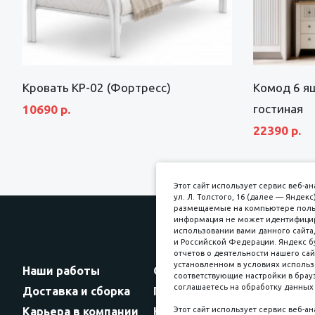
Кровать КР-02 (Фортресс)
Комод 6 я
гостиная
10690 р.
22390 р.
Этот сайт использует сервис веб-
ул. Л. Толстого, 16 (далее — Янде
размещаемые на компьютере пользо
информация не может идентифициро
использовании вами данного сайта,
и Российской Федерации. Яндекс б
Прин
отчетов о деятельности нашего сай
установленном в условиях использ
Наши работы
Оплата
соответствующие настройки в брауз
соглашаетесь на обработку данных 
Доставка и сборка
Гарантии
Карьера в компании
Контакты
Этот сайт использует сервис веб-а