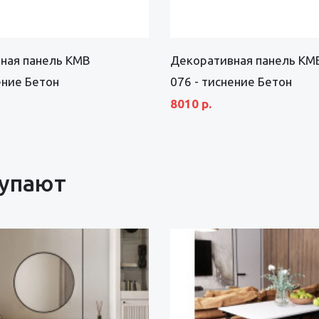
ная панель KMB
Декоративная панель KM
ение Бетон
076 - тиснение Бетон
8010 р.
купают