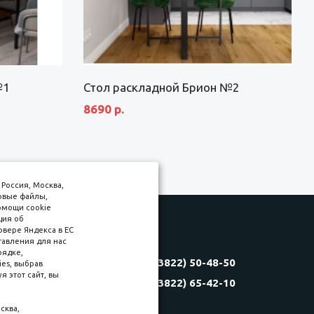
№1
Стол раскладной Брион №2
8690 р.
Россия, Москва,
товые файлы,
омощи cookie
ция об
рвере Яндекса в ЕС
тавления для нас
Соляная, 6, стр. 16
рядке,
8 (3822) 50-48-50
es, выбрав
(3822) 60-70-30
 этот сайт, вы
8 (3822) 65-42-10
(3822) 50-39-09
(3822) 22-77-68
сква,