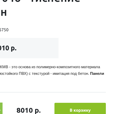
он
5750
010 р.
КМB - это основа из полимерно-композитного материала
мостойкого ПВХ) с текстурой - имитация под бетон.
Панели
8010 р.
В корзину