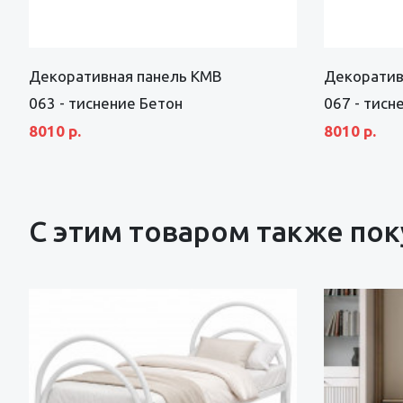
Декоративная панель KMB
Декоратив
063 - тиснение Бетон
067 - тисн
8010 р.
8010 р.
С этим товаром также по