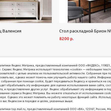
щ Валенсия
Стол раскладной Брион 
8200 р.
аналитики Яндекс Метрика, предоставляемый компанией ООО «ЯНДЕКС», 119021, 
кс). Сервис Яндекс Метрика использует технологию «cookie» — небольшие текс
вателей с целью анализа их пользовательской активности. Собранная при п
вать вас, однако может помочь нам улучшить работу нашего сайта. Информа
 собранная при помощи cookie, будет передаваться Яндексу и храниться на се
удет обрабатывать эту информацию для оценки использования вами сайта, сос
имаем к оплате
пл. 
та, и предоставления других услуг. Яндекс обрабатывает эту информацию в по
ования сервиса Яндекс Метрика. Вы можете отказаться от использования cooki
8 
ере. Однако это может повлиять на работу некоторых функций сайта. Используя
о вас Яндексом в порядке и целях, указанных выше.
8 
8 
налитики top.mail.ru, предоставляемый компанией ООО «ВК», 125167, Россия, Мо