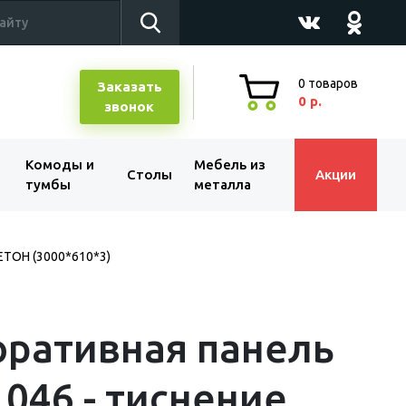
0
товаров
Заказать
0 р.
звонок
Комоды и
Мебель из
Столы
Акции
тумбы
металла
ТОН (3000*610*3)
ративная панель
046 - тиснение