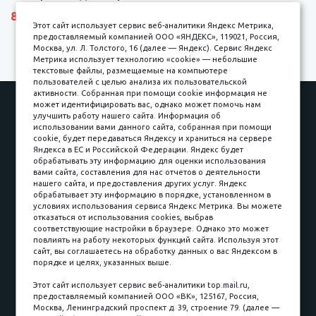
8690 р.
Этот сайт использует сервис веб-аналитики Яндекс Метрика,
предоставляемый компанией ООО «ЯНДЕКС», 119021, Россия,
Москва, ул. Л. Толстого, 16 (далее — Яндекс). Сервис Яндекс
Метрика использует технологию «cookie» — небольшие
текстовые файлы, размещаемые на компьютере
пользователей с целью анализа их пользовательской
активности. Собранная при помощи cookie информация не
Наши работы
Оплата
может идентифицировать вас, однако может помочь нам
улучшить работу нашего сайта. Информация об
Доставка и сборка
Гарантии
использовании вами данного сайта, собранная при помощи
cookie, будет передаваться Яндексу и храниться на сервере
Карьера в компании
Контакты
Яндекса в ЕС и Российской Федерации. Яндекс будет
обрабатывать эту информацию для оценки использования
вами сайта, составления для нас отчетов о деятельности
Принимаем к оплате
нашего сайта, и предоставления других услуг. Яндекс
обрабатывает эту информацию в порядке, установленном в
условиях использования сервиса Яндекс Метрика. Вы можете
отказаться от использования cookies, выбрав
соответствующие настройки в браузере. Однако это может
повлиять на работу некоторых функций сайта. Используя этот
Наличные
сайт, вы соглашаетесь на обработку данных о вас Яндексом в
порядке и целях, указанных выше.
пл. Соляная, 6, стр. 16
Этот сайт использует сервис веб-аналитики top.mail.ru,
предоставляемый компанией ООО «ВК», 125167, Россия,
8 (3822) 60-70-30
Москва, Ленинградский проспект д. 39, строение 79. (далее —