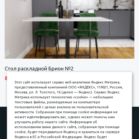
Стол раскладной Брион №2
8690 р.
Этот сайт использует сервис веб-аналитики Яндекс Метрика,
предоставляемый компанией ООО «ЯНДЕКС», 119021, Россия,
Москва, ул. Л. Толстого, 16 (далее — Яндекс). Сервис Яндекс
Метрика использует технологию «cookie» — небольшие
текстовые файлы, размещаемые на компьютере
пользователей с целью анализа их пользовательской
активности. Собранная при помощи cookie информация не
Наши работы
Оплата
может идентифицировать вас, однако может помочь нам
улучшить работу нашего сайта. Информация об
Доставка и сборка
Гарантии
использовании вами данного сайта, собранная при помощи
cookie, будет передаваться Яндексу и храниться на сервере
Карьера в компании
Контакты
Яндекса в ЕС и Российской Федерации. Яндекс будет