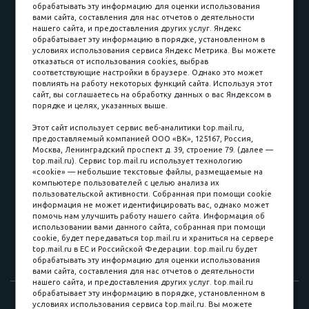
обрабатывать эту информацию для оценки использования
вами сайта, составления для нас отчетов о деятельности
Принимаем к оплате
нашего сайта, и предоставления других услуг. Яндекс
обрабатывает эту информацию в порядке, установленном в
условиях использования сервиса Яндекс Метрика. Вы можете
отказаться от использования cookies, выбрав
соответствующие настройки в браузере. Однако это может
повлиять на работу некоторых функций сайта. Используя этот
Наличные
сайт, вы соглашаетесь на обработку данных о вас Яндексом в
порядке и целях, указанных выше.
пл. Соляная, 6, стр. 16
Этот сайт использует сервис веб-аналитики top.mail.ru,
предоставляемый компанией ООО «ВК», 125167, Россия,
8 (3822) 60-70-30
Москва, Ленинградский проспект д. 39, строение 79. (далее —
top.mail.ru). Сервис top.mail.ru использует технологию
8 (3822) 50-39-09
«cookie» — небольшие текстовые файлы, размещаемые на
компьютере пользователей с целью анализа их
8 (3822) 22-77-68
пользовательской активности. Собранная при помощи cookie
информация не может идентифицировать вас, однако может
помочь нам улучшить работу нашего сайта. Информация об
использовании вами данного сайта, собранная при помощи
8 (3822) 50-48-50
cookie, будет передаваться top.mail.ru и храниться на сервере
top.mail.ru в ЕС и Российской Федерации. top.mail.ru будет
8 (3822) 65-42-10
обрабатывать эту информацию для оценки использования
вами сайта, составления для нас отчетов о деятельности
нашего сайта, и предоставления других услуг. top.mail.ru
обрабатывает эту информацию в порядке, установленном в
© 2015-2026. Компания «Мебельный куб».
условиях использования сервиса top.mail.ru. Вы можете