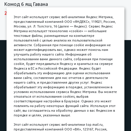
Комод 6 ящ Гавана
27690 р.
Этот сайт использует сервис веб-аналитики Яндекс Метрика,
предоставляемый компанией ООО «ЯНДЕКС», 119021, Россия,
Москва, ул. Л. Толстого, 16 (далее — Яндекс). Сервис Яндекс
Метрика использует технологию «cookie» — небольшие
текстовые файлы, размещаемые на компьютере
пользователей с целью анализа их пользовательской
активности. Собранная при помощи cookie информация не
Наши работы
Оплата
может идентифицировать вас, однако может помочь нам
улучшить работу нашего сайта. Информация об
Доставка и сборка
Гарантии
использовании вами данного сайта, собранная при помощи
cookie, будет передаваться Яндексу и храниться на сервере
Карьера в компании
Контакты
Яндекса в ЕС и Российской Федерации. Яндекс будет
обрабатывать эту информацию для оценки использования
вами сайта, составления для нас отчетов о деятельности
Принимаем к оплате
нашего сайта, и предоставления других услуг. Яндекс
обрабатывает эту информацию в порядке, установленном в
условиях использования сервиса Яндекс Метрика. Вы можете
отказаться от использования cookies, выбрав
соответствующие настройки в браузере. Однако это может
повлиять на работу некоторых функций сайта. Используя этот
Наличные
сайт, вы соглашаетесь на обработку данных о вас Яндексом в
порядке и целях, указанных выше.
пл. Соляная, 6, стр. 16
Этот сайт использует сервис веб-аналитики top.mail.ru,
предоставляемый компанией ООО «ВК», 125167, Россия,