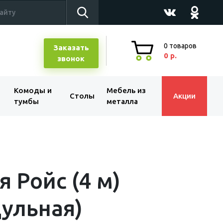
0
товаров
Заказать
0 р.
звонок
Комоды и
Мебель из
Столы
Акции
тумбы
металла
я Ройс (4 м)
ульная)