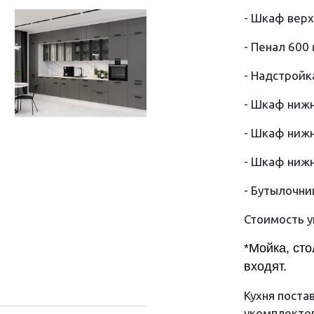
- Шкаф верх
- Пенал 600
- Надстройк
- Шкаф нижн
- Шкаф нижн
- Шкаф нижн
- Бутылочни
Стоимость у
*Мойка, ст
входят.
Кухня поста
укомплекто