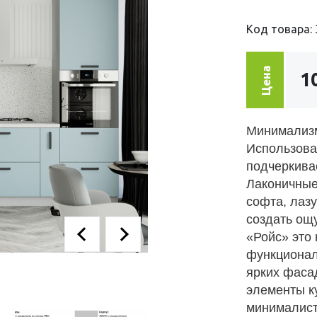
Код товара: 
Цена
1
Минимализм 
Использова
подчеркива
Лаконичные 
софта, лаз
создать ощ
«Ройс» это 
функционал
ярких фаса
элементы к
минималист