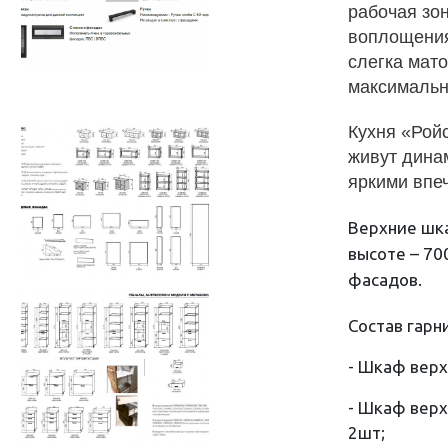
рабочая зон
воплощения
слегка мато
максимальн
Кухня «Рой
живут дина
яркими впе
Верхние шка
высоте – 70
фасадов.
Состав гарн
- Шкаф верх
- Шкаф верх
2шт;