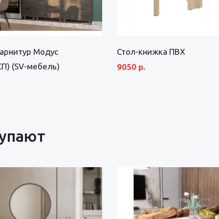
гарнитур Модус
Стол-книжка ПВХ
СП) (SV-мебель)
9050 р.
купают