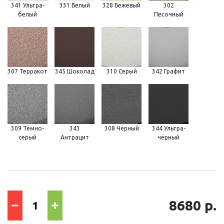
341 Ультра-
331 Белый
328 Бежевый
302
белый
Песочный
307 Терракот
345 Шоколад
310 Серый
342 Графит
309 Тёмно-
343
308 Чёрный
344 Ультра-
серый
Антрацит
чёрный
8680 р.