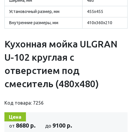
Ширина, мм
480
Установочный размер, мм
455х455
Внутренние размеры, мм
410х360х210
Кухонная мойка ULGRAN
U-102 круглая с
отверстием под
смеситель (480х480)
Код товара: 7256
Цена
8680 р.
9100 р.
от
до