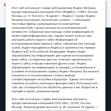
8690 р.
Этот сайт использует сервис веб-аналитики Яндекс Метрика,
предоставляемый компанией ООО «ЯНДЕКС», 119021, Россия,
Москва, ул. Л. Толстого, 16 (далее — Яндекс). Сервис Яндекс
Метрика использует технологию «cookie» — небольшие
текстовые файлы, размещаемые на компьютере
пользователей с целью анализа их пользовательской
активности. Собранная при помощи cookie информация не
Наши работы
Оплата
может идентифицировать вас, однако может помочь нам
улучшить работу нашего сайта. Информация об
Доставка и сборка
Гарантии
использовании вами данного сайта, собранная при помощи
cookie, будет передаваться Яндексу и храниться на сервере
Карьера в компании
Контакты
Яндекса в ЕС и Российской Федерации. Яндекс будет
обрабатывать эту информацию для оценки использования
вами сайта, составления для нас отчетов о деятельности
Принимаем к оплате
нашего сайта, и предоставления других услуг. Яндекс
обрабатывает эту информацию в порядке, установленном в
условиях использования сервиса Яндекс Метрика. Вы можете
отказаться от использования cookies, выбрав
соответствующие настройки в браузере. Однако это может
повлиять на работу некоторых функций сайта. Используя этот
Наличные
сайт, вы соглашаетесь на обработку данных о вас Яндексом в
порядке и целях, указанных выше.
пл. Соляная, 6, стр. 16
Этот сайт использует сервис веб-аналитики top.mail.ru,
предоставляемый компанией ООО «ВК», 125167, Россия,
8 (3822) 60-70-30
Москва, Ленинградский проспект д. 39, строение 79. (далее —