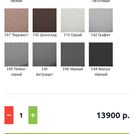
белый
Песочный
307 Терракот
345 Шоколад
310 Серый
342 Графит
309 Тёмно-
343
308 Чёрный
344 Ультра-
серый
Антрацит
чёрный
13900 р.