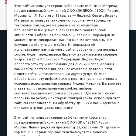
27600 р.
Этот сайт использует сервис веб-аналитики Яндекс Метрика,
предоставляемый компанией ООО «ЯНДЕКС», 119021, Россия,
Москва, ул. Л. Толстого, 16 (далее — Яндекс). Сервис Яндекс
Метрика использует технологию «cookie» — небольшие
текстовые файлы, размещаемые на компьютере
пользователей с целью анализа их пользовательской
активности. Собранная при помощи cookie информация не
Наши работы
Оплата
может идентифицировать вас, однако может помочь нам
улучшить работу нашего сайта. Информация об
Доставка и сборка
Гарантии
использовании вами данного сайта, собранная при помощи
cookie, будет передаваться Яндексу и храниться на сервере
Карьера в компании
Контакты
Яндекса в ЕС и Российской Федерации. Яндекс будет
обрабатывать эту информацию для оценки использования
вами сайта, составления для нас отчетов о деятельности
Принимаем к оплате
нашего сайта, и предоставления других услуг. Яндекс
обрабатывает эту информацию в порядке, установленном в
условиях использования сервиса Яндекс Метрика. Вы можете
отказаться от использования cookies, выбрав
соответствующие настройки в браузере. Однако это может
повлиять на работу некоторых функций сайта. Используя этот
Наличные
сайт, вы соглашаетесь на обработку данных о вас Яндексом в
порядке и целях, указанных выше.
пл. Соляная, 6, стр. 16
Этот сайт использует сервис веб-аналитики top.mail.ru,
предоставляемый компанией ООО «ВК», 125167, Россия,
8 (3822) 60-70-30
Москва, Ленинградский проспект д. 39, строение 79. (далее —
top.mail.ru). Сервис top.mail.ru использует технологию
8 (3822) 50-39-09