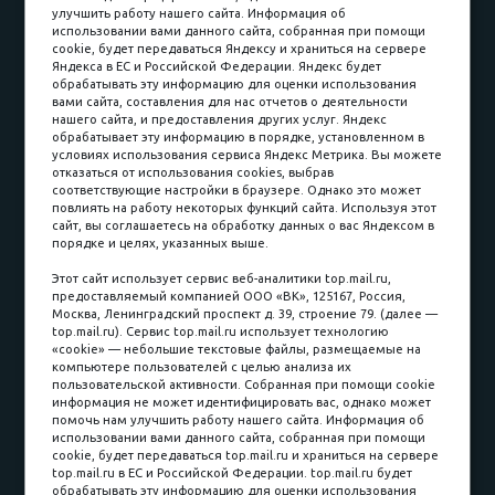
улучшить работу нашего сайта. Информация об
Доставка и сборка
Гарантии
использовании вами данного сайта, собранная при помощи
cookie, будет передаваться Яндексу и храниться на сервере
Карьера в компании
Контакты
Яндекса в ЕС и Российской Федерации. Яндекс будет
обрабатывать эту информацию для оценки использования
вами сайта, составления для нас отчетов о деятельности
Принимаем к оплате
нашего сайта, и предоставления других услуг. Яндекс
обрабатывает эту информацию в порядке, установленном в
условиях использования сервиса Яндекс Метрика. Вы можете
отказаться от использования cookies, выбрав
соответствующие настройки в браузере. Однако это может
повлиять на работу некоторых функций сайта. Используя этот
Наличные
сайт, вы соглашаетесь на обработку данных о вас Яндексом в
порядке и целях, указанных выше.
пл. Соляная, 6, стр. 16
Этот сайт использует сервис веб-аналитики top.mail.ru,
предоставляемый компанией ООО «ВК», 125167, Россия,
8 (3822) 60-70-30
Москва, Ленинградский проспект д. 39, строение 79. (далее —
top.mail.ru). Сервис top.mail.ru использует технологию
8 (3822) 50-39-09
«cookie» — небольшие текстовые файлы, размещаемые на
компьютере пользователей с целью анализа их
8 (3822) 22-77-68
пользовательской активности. Собранная при помощи cookie
информация не может идентифицировать вас, однако может
помочь нам улучшить работу нашего сайта. Информация об
использовании вами данного сайта, собранная при помощи
8 (3822) 50-48-50
cookie, будет передаваться top.mail.ru и храниться на сервере
top.mail.ru в ЕС и Российской Федерации. top.mail.ru будет
8 (3822) 65-42-10
обрабатывать эту информацию для оценки использования