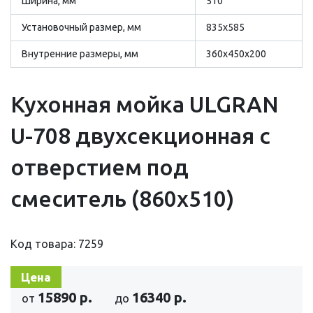
Ширина, мм
510
Установочный размер, мм
835х585
Внутренние размеры, мм
360х450х200
Кухонная мойка ULGRAN
U-708 двухсекционная с
отверстием под
смеситель (860х510)
Код товара: 7259
Цена
15890 р.
16340 р.
от
до