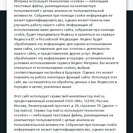
Метрика использует технологию «cookie» — небольшие
текстовые файлы, размещаемые на компьютере
пользователей с целью анализа их пользовательской
активности. Собранная при помощи cookie информация не
Наши работы
Оплата
может идентифицировать вас, однако может помочь нам
улучшить работу нашего сайта. Информация об
Доставка и сборка
Гарантии
использовании вами данного сайта, собранная при помощи
cookie, будет передаваться Яндексу и храниться на сервере
Карьера в компании
Контакты
Яндекса в ЕС и Российской Федерации. Яндекс будет
обрабатывать эту информацию для оценки использования
вами сайта, составления для нас отчетов о деятельности
Принимаем к оплате
нашего сайта, и предоставления других услуг. Яндекс
обрабатывает эту информацию в порядке, установленном в
условиях использования сервиса Яндекс Метрика. Вы можете
отказаться от использования cookies, выбрав
соответствующие настройки в браузере. Однако это может
повлиять на работу некоторых функций сайта. Используя этот
Наличные
сайт, вы соглашаетесь на обработку данных о вас Яндексом в
порядке и целях, указанных выше.
пл. Соляная, 6, стр. 16
Этот сайт использует сервис веб-аналитики top.mail.ru,
предоставляемый компанией ООО «ВК», 125167, Россия,
8 (3822) 60-70-30
Москва, Ленинградский проспект д. 39, строение 79. (далее —
top.mail.ru). Сервис top.mail.ru использует технологию
8 (3822) 50-39-09
«cookie» — небольшие текстовые файлы, размещаемые на
компьютере пользователей с целью анализа их
8 (3822) 22-77-68
пользовательской активности. Собранная при помощи cookie
информация не может идентифицировать вас, однако может