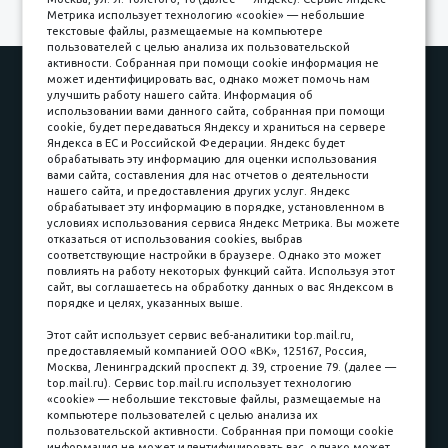
Метрика использует технологию «cookie» — небольшие
текстовые файлы, размещаемые на компьютере
пользователей с целью анализа их пользовательской
активности. Собранная при помощи cookie информация не
Наши работы
Оплата
может идентифицировать вас, однако может помочь нам
улучшить работу нашего сайта. Информация об
Доставка и сборка
Гарантии
использовании вами данного сайта, собранная при помощи
cookie, будет передаваться Яндексу и храниться на сервере
Карьера в компании
Контакты
Яндекса в ЕС и Российской Федерации. Яндекс будет
обрабатывать эту информацию для оценки использования
вами сайта, составления для нас отчетов о деятельности
Принимаем к оплате
нашего сайта, и предоставления других услуг. Яндекс
обрабатывает эту информацию в порядке, установленном в
условиях использования сервиса Яндекс Метрика. Вы можете
отказаться от использования cookies, выбрав
соответствующие настройки в браузере. Однако это может
повлиять на работу некоторых функций сайта. Используя этот
Наличные
сайт, вы соглашаетесь на обработку данных о вас Яндексом в
порядке и целях, указанных выше.
пл. Соляная, 6, стр. 16
Этот сайт использует сервис веб-аналитики top.mail.ru,
предоставляемый компанией ООО «ВК», 125167, Россия,
8 (3822) 60-70-30
Москва, Ленинградский проспект д. 39, строение 79. (далее —
top.mail.ru). Сервис top.mail.ru использует технологию
8 (3822) 50-39-09
«cookie» — небольшие текстовые файлы, размещаемые на
компьютере пользователей с целью анализа их
8 (3822) 22-77-68
пользовательской активности. Собранная при помощи cookie
информация не может идентифицировать вас, однако может