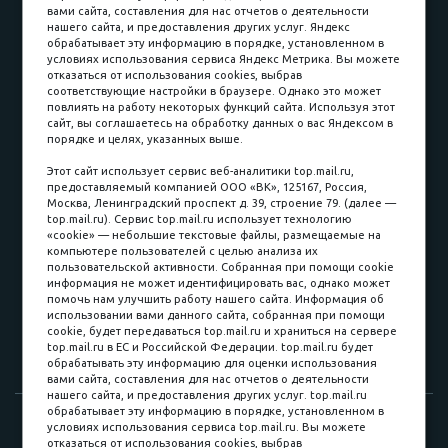
вами сайта, составления для нас отчетов о деятельности
Принимаем к оплате
нашего сайта, и предоставления других услуг. Яндекс
обрабатывает эту информацию в порядке, установленном в
условиях использования сервиса Яндекс Метрика. Вы можете
отказаться от использования cookies, выбрав
соответствующие настройки в браузере. Однако это может
повлиять на работу некоторых функций сайта. Используя этот
Наличные
сайт, вы соглашаетесь на обработку данных о вас Яндексом в
порядке и целях, указанных выше.
пл. Соляная, 6, стр. 16
Этот сайт использует сервис веб-аналитики top.mail.ru,
предоставляемый компанией ООО «ВК», 125167, Россия,
8 (3822) 60-70-30
Москва, Ленинградский проспект д. 39, строение 79. (далее —
top.mail.ru). Сервис top.mail.ru использует технологию
8 (3822) 50-39-09
«cookie» — небольшие текстовые файлы, размещаемые на
компьютере пользователей с целью анализа их
8 (3822) 22-77-68
пользовательской активности. Собранная при помощи cookie
информация не может идентифицировать вас, однако может
помочь нам улучшить работу нашего сайта. Информация об
использовании вами данного сайта, собранная при помощи
8 (3822) 50-48-50
cookie, будет передаваться top.mail.ru и храниться на сервере
top.mail.ru в ЕС и Российской Федерации. top.mail.ru будет
8 (3822) 65-42-10
обрабатывать эту информацию для оценки использования
вами сайта, составления для нас отчетов о деятельности
нашего сайта, и предоставления других услуг. top.mail.ru
обрабатывает эту информацию в порядке, установленном в
© 2015-2026. Компания «Мебельный куб».
условиях использования сервиса top.mail.ru. Вы можете
отказаться от использования cookies, выбрав