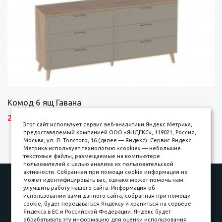
Комод 6 ящ Гавана
27690 р.
Этот сайт использует сервис веб-аналитики Яндекс Метрика,
предоставляемый компанией ООО «ЯНДЕКС», 119021, Россия,
Москва, ул. Л. Толстого, 16 (далее — Яндекс). Сервис Яндекс
Метрика использует технологию «cookie» — небольшие
текстовые файлы, размещаемые на компьютере
пользователей с целью анализа их пользовательской
активности. Собранная при помощи cookie информация не
Наши работы
Оплата
может идентифицировать вас, однако может помочь нам
улучшить работу нашего сайта. Информация об
Доставка и сборка
Гарантии
использовании вами данного сайта, собранная при помощи
cookie, будет передаваться Яндексу и храниться на сервере
Карьера в компании
Контакты
Яндекса в ЕС и Российской Федерации. Яндекс будет
обрабатывать эту информацию для оценки использования