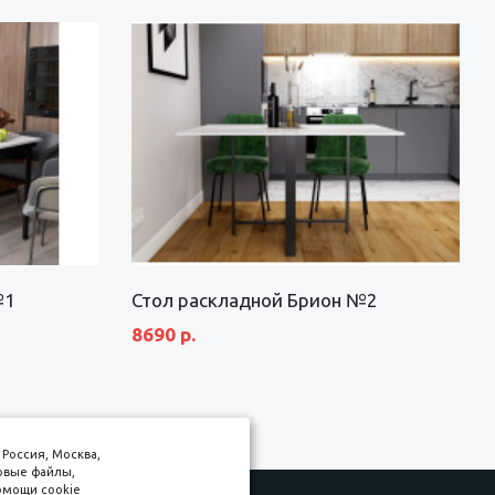
№1
Стол раскладной Брион №2
8690 р.
Россия, Москва,
товые файлы,
омощи cookie