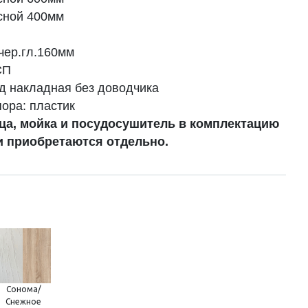
сной 400мм
-18 чер.гл.160мм
 ЛДСП
ярд накладная без доводчика
нная опора: пластик
ца, мойка и посудосушитель в комплектацию
и приобретаются отдельно.
Сонома/
Снежное