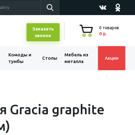
0
товаров
Заказать
0 р.
звонок
Комоды и
Мебель из
Столы
Акции
тумбы
металла
я Gracia graphite
м)