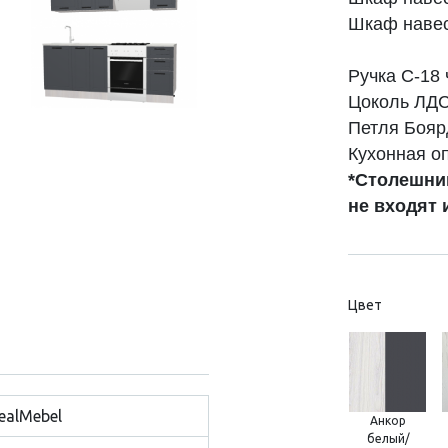
Шкаф наве
Ручка C
Цоколь
Петля Бо
Кухо
*Столешни
не входят 
Цвет
ealMebel
Анкор
белый/