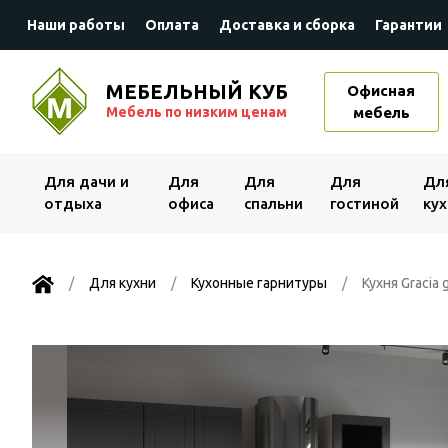
Наши работы
Оплата
Доставка и сборка
Гарантии
МЕБЕЛЬНЫЙ КУБ
Офисная
Мебель по низким ценам
мебель
Для дачи и
Для
Для
Для
Дл
отдыха
офиса
спальни
гостиной
кух
Для кухни
Кухонные гарнитуры
Кухня Gracia g