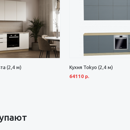
та (2,4 м)
Кухня Tokyo (2,4 м)
64110 р.
купают