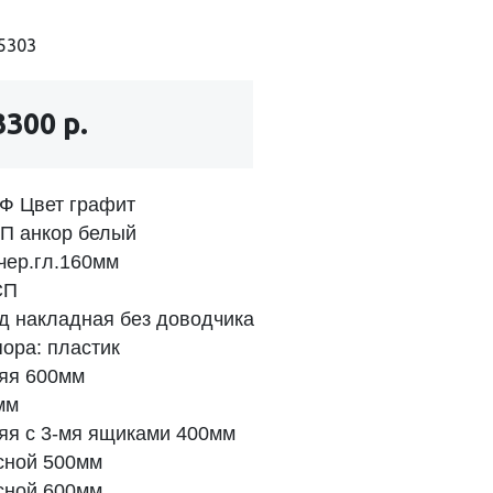
5303
3300 р.
Ф Цвет графит
ЛДСП анкор белый
-18 чер.гл.160мм
 ЛДСП
ярд накладная без доводчика
нная опора: пластик
яя 600мм
мм
яя с 3-мя ящиками 400мм
сной 500мм
сной 600мм