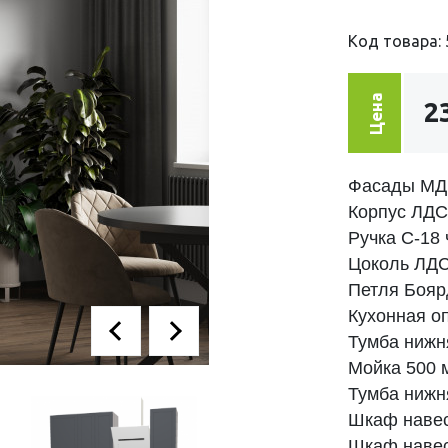
Код товара: 
Цена
2
Фасады МД
Корпус 
Ручка C
Цоколь
Петля Бо
Кухо
Тумба нижн
Мойка 500 
Тумба нижн
Шкаф наве
Шкаф наве