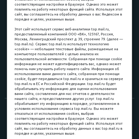
соответствующие настройки в браузере. Однако это может
повлиять на работу некоторых функций сайта. Используя этот
Наличные
сайт, вы соглашаетесь на обработку данных о вас Яндексом в
порядке и целях, указанных выше.
пл. Соляная, 6, стр. 16
Этот сайт использует сервис веб-аналитики top.mail.ru,
предоставляемый компанией ООО «ВК», 125167, Россия,
8 (3822) 60-70-30
Москва, Ленинградский проспект д. 39, строение 79. (далее —
top.mail.ru). Сервис top.mail.ru использует технологию
8 (3822) 50-39-09
«cookie» — небольшие текстовые файлы, размещаемые на
компьютере пользователей с целью анализа их
8 (3822) 22-77-68
пользовательской активности. Собранная при помощи cookie
информация не может идентифицировать вас, однако может
помочь нам улучшить работу нашего сайта. Информация об
использовании вами данного сайта, собранная при помощи
8 (3822) 50-48-50
cookie, будет передаваться top.mail.ru и храниться на сервере
top.mail.ru в ЕС и Российской Федерации. top.mail.ru будет
8 (3822) 65-42-10
обрабатывать эту информацию для оценки использования
вами сайта, составления для нас отчетов о деятельности
нашего сайта, и предоставления других услуг. top.mail.ru
обрабатывает эту информацию в порядке, установленном в
© 2015-2026. Компания «Мебельный куб».
условиях использования сервиса top.mail.ru. Вы можете
отказаться от использования cookies, выбрав
ИП Саворенко Валерий Александрович. Россия, г. Томск, пл.
соответствующие настройки в браузере. Однако это может
Соляная, 6 стр. 16, Цокольный этаж
повлиять на работу некоторых функций сайта. Используя этот
сайт, вы соглашаетесь на обработку данных о вас top.mail.ru в
порядке и целях, указанных выше.
Мы в соц. сетях