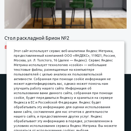
Стол раскладной Брион №2
8690 р.
Этот сайт использует сервис веб-аналитики Яндекс Метрика,
предоставляемый компанией ООО «ЯНДЕКС», 119021, Россия,
Москва, ул. Л. Толстого, 16 (далее — Яндекс). Сервис Яндекс
Метрика использует технологию «cookie» — небольшие
текстовые файлы, размещаемые на компьютере
пользователей с целью анализа их пользовательской
активности. Собранная при помощи cookie информация не
Наши работы
Оплата
может идентифицировать вас, однако может помочь нам
улучшить работу нашего сайта. Информация об
Доставка и сборка
Гарантии
использовании вами данного сайта, собранная при помощи
cookie, будет передаваться Яндексу и храниться на сервере
Карьера в компании
Контакты
Яндекса в ЕС и Российской Федерации. Яндекс будет
обрабатывать эту информацию для оценки использования
вами сайта, составления для нас отчетов о деятельности
Принимаем к оплате
нашего сайта, и предоставления других услуг. Яндекс
обрабатывает эту информацию в порядке, установленном в
условиях использования сервиса Яндекс Метрика. Вы можете
отказаться от использования cookies, выбрав