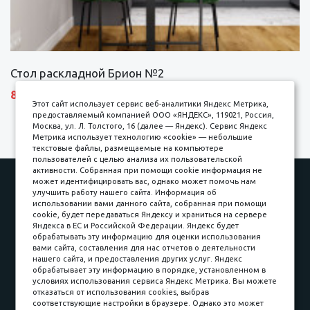
Стол раскладной Брион №2
8690 р.
Этот сайт использует сервис веб-аналитики Яндекс Метрика,
предоставляемый компанией ООО «ЯНДЕКС», 119021, Россия,
Москва, ул. Л. Толстого, 16 (далее — Яндекс). Сервис Яндекс
Метрика использует технологию «cookie» — небольшие
текстовые файлы, размещаемые на компьютере
пользователей с целью анализа их пользовательской
активности. Собранная при помощи cookie информация не
Наши работы
Оплата
может идентифицировать вас, однако может помочь нам
улучшить работу нашего сайта. Информация об
Доставка и сборка
Гарантии
использовании вами данного сайта, собранная при помощи
cookie, будет передаваться Яндексу и храниться на сервере
Карьера в компании
Контакты
Яндекса в ЕС и Российской Федерации. Яндекс будет
обрабатывать эту информацию для оценки использования
вами сайта, составления для нас отчетов о деятельности
Принимаем к оплате
нашего сайта, и предоставления других услуг. Яндекс
обрабатывает эту информацию в порядке, установленном в
условиях использования сервиса Яндекс Метрика. Вы можете
отказаться от использования cookies, выбрав
соответствующие настройки в браузере. Однако это может