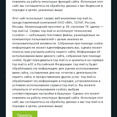
повлиять на работу некоторых функций сайта. Используя этот
Наличные
сайт, вы соглашаетесь на обработку данных о вас Яндексом в
порядке и целях, указанных выше.
пл. Соляная, 6, стр. 16
Этот сайт использует сервис веб-аналитики top.mail.ru,
предоставляемый компанией ООО «ВК», 125167, Россия,
8 (3822) 60-70-30
Москва, Ленинградский проспект д. 39, строение 79. (далее —
top.mail.ru). Сервис top.mail.ru использует технологию
8 (3822) 50-39-09
«cookie» — небольшие текстовые файлы, размещаемые на
компьютере пользователей с целью анализа их
8 (3822) 22-77-68
пользовательской активности. Собранная при помощи cookie
информация не может идентифицировать вас, однако может
помочь нам улучшить работу нашего сайта. Информация об
использовании вами данного сайта, собранная при помощи
8 (3822) 50-48-50
cookie, будет передаваться top.mail.ru и храниться на сервере
top.mail.ru в ЕС и Российской Федерации. top.mail.ru будет
8 (3822) 65-42-10
обрабатывать эту информацию для оценки использования
вами сайта, составления для нас отчетов о деятельности
нашего сайта, и предоставления других услуг. top.mail.ru
обрабатывает эту информацию в порядке, установленном в
© 2015-2026. Компания «Мебельный куб».
условиях использования сервиса top.mail.ru. Вы можете
отказаться от использования cookies, выбрав
ИП Саворенко Валерий Александрович. Россия, г. Томск, пл.
соответствующие настройки в браузере. Однако это может
Соляная, 6 стр. 16, Цокольный этаж
повлиять на работу некоторых функций сайта. Используя этот
сайт, вы соглашаетесь на обработку данных о вас top.mail.ru в
порядке и целях, указанных выше.
Мы в соц. сетях
Принять