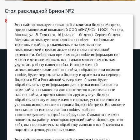
Стол раскладной Брион №2
8690 р.
Этот сайт использует сервис веб-аналитики Яндекс Метрика,
предоставляемый компанией ООО «ЯНДЕКС», 119021, Россия,
Москва, ул. Л. Толстого, 16 (далее — Яндекс). Сервис Яндекс
Метрика использует технологию «cookie» — небольшие
текстовые файлы, размещаемые на компьютере
пользователей с целью анализа их пользовательской
активности. Собранная при помощи cookie информация не
Наши работы
Оплата
может идентифицировать вас, однако может помочь нам
улучшить работу нашего сайта. Информация об
Доставка и сборка
Гарантии
использовании вами данного сайта, собранная при помощи
cookie, будет передаваться Яндексу и храниться на сервере
Карьера в компании
Контакты
Яндекса в ЕС и Российской Федерации. Яндекс будет
обрабатывать эту информацию для оценки использования
вами сайта, составления для нас отчетов о деятельности
Принимаем к оплате
нашего сайта, и предоставления других услуг. Яндекс
обрабатывает эту информацию в порядке, установленном в
условиях использования сервиса Яндекс Метрика. Вы можете
отказаться от использования cookies, выбрав
соответствующие настройки в браузере. Однако это может
повлиять на работу некоторых функций сайта. Используя этот
Наличные
сайт, вы соглашаетесь на обработку данных о вас Яндексом в
порядке и целях, указанных выше.
пл. Соляная, 6, стр. 16
Этот сайт использует сервис веб-аналитики top.mail.ru,