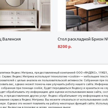
щ Валенсия
Стол раскладной Брион 
8200 р.
аналитики Яндекс Метрика, предоставляемый компанией ООО «ЯНДЕКС», 119021, 
кс). Сервис Яндекс Метрика использует технологию «cookie» — небольшие текс
вателей с целью анализа их пользовательской активности. Собранная при п
вать вас, однако может помочь нам улучшить работу нашего сайта. Информа
 собранная при помощи cookie, будет передаваться Яндексу и храниться на се
удет обрабатывать эту информацию для оценки использования вами сайта, сос
имаем к оплате
пл. 
та, и предоставления других услуг. Яндекс обрабатывает эту информацию в по
ования сервиса Яндекс Метрика. Вы можете отказаться от использования cooki
8 
ере. Однако это может повлиять на работу некоторых функций сайта. Используя
о вас Яндексом в порядке и целях, указанных выше.
8 