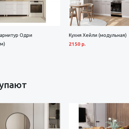
гарнитур Одри
Кухня Хейли (модульная)
 м)
2150 р.
купают