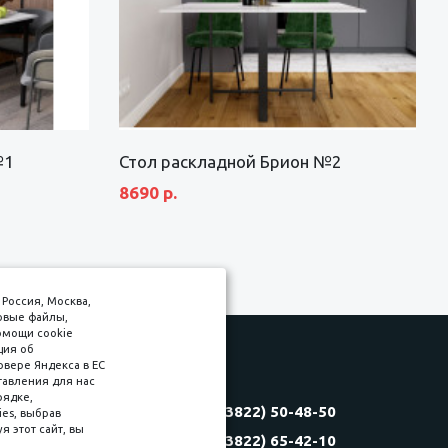
№1
Стол раскладной Брион №2
8690 р.
Россия, Москва,
товые файлы,
омощи cookie
ция об
рвере Яндекса в ЕС
тавления для нас
Соляная, 6, стр. 16
рядке,
8 (3822) 50-48-50
es, выбрав
(3822) 60-70-30
 этот сайт, вы
8 (3822) 65-42-10
(3822) 50-39-09