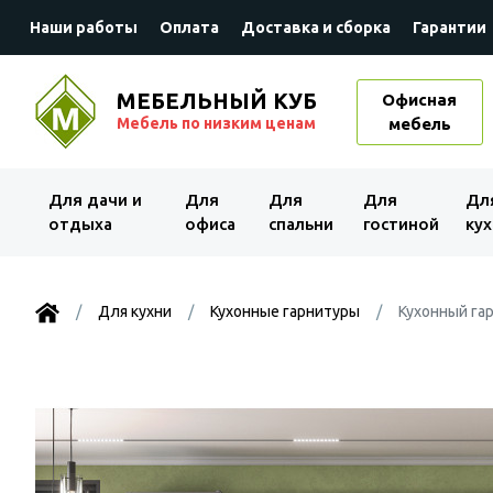
Наши работы
Оплата
Доставка и сборка
Гарантии
МЕБЕЛЬНЫЙ КУБ
Офисная
Мебель по низким ценам
мебель
Для дачи и
Для
Для
Для
Дл
отдыха
офиса
спальни
гостиной
кух
Для кухни
Кухонные гарнитуры
Кухонный гар