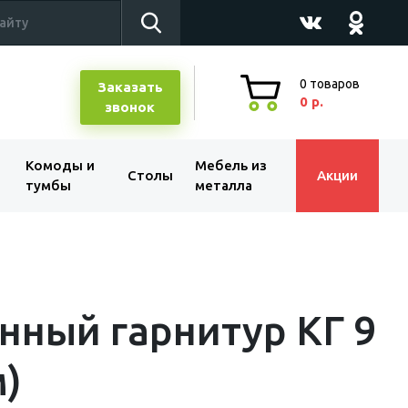
0
товаров
Заказать
0 р.
звонок
Комоды и
Мебель из
Столы
Акции
тумбы
металла
нный гарнитур КГ 9
м)