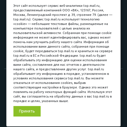
пл. Соляная, 6, стр. 16
Этот сайт использует сервис веб-аналитики top.mail.ru,
предоставляемый компанией ООО «ВК», 125167, Россия,
8 (3822) 60-70-30
Москва, Ленинградский проспект д. 39, строение 79. (далее —
top.mail.ru). Сервис top.mail.ru использует технологию
8 (3822) 50-39-09
«cookie» — небольшие текстовые файлы, размещаемые на
компьютере пользователей с целью анализа их
8 (3822) 22-77-68
пользовательской активности. Собранная при помощи cookie
информация не может идентифицировать вас, однако может
помочь нам улучшить работу нашего сайта. Информация об
использовании вами данного сайта, собранная при помощи
8 (3822) 50-48-50
cookie, будет передаваться top.mail.ru и храниться на сервере
top.mail.ru в ЕС и Российской Федерации. top.mail.ru будет
8 (3822) 65-42-10
обрабатывать эту информацию для оценки использования
вами сайта, составления для нас отчетов о деятельности
нашего сайта, и предоставления других услуг. top.mail.ru
обрабатывает эту информацию в порядке, установленном в
© 2015-2026. Компания «Мебельный куб».
условиях использования сервиса top.mail.ru. Вы можете
отказаться от использования cookies, выбрав
ИП Саворенко Валерий Александрович. Россия, г. Томск, пл.
соответствующие настройки в браузере. Однако это может
Соляная, 6 стр. 16, Цокольный этаж
повлиять на работу некоторых функций сайта. Используя этот
сайт, вы соглашаетесь на обработку данных о вас top.mail.ru в
порядке и целях, указанных выше.
Мы в соц. сетях
Принять
Разработка сайта
«Синект»