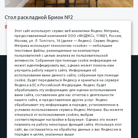
Стол раскладной Брион №2
8690 р.
Этот сайт использует сервис веб-аналитики Яндекс Метрика,
предоставляемый компанией ООО «ЯНДЕКС», 119021, Россия,
Москва, ул. Л. Толстого, 16 (далее — Яндекс). Сервис Яндекс
Метрика использует технологию «cookie» — небольшие
текстовые файлы, размещаемые на компьютере
пользователей с целью анализа их пользовательской
активности. Собранная при помощи cookie информация не
Наши работы
Оплата
может идентифицировать вас, однако может помочь нам
улучшить работу нашего сайта. Информация об
Доставка и сборка
Гарантии
использовании вами данного сайта, собранная при помощи
cookie, будет передаваться Яндексу и храниться на сервере
Карьера в компании
Контакты
Яндекса в ЕС и Российской Федерации. Яндекс будет
обрабатывать эту информацию для оценки использования
вами сайта, составления для нас отчетов о деятельности
Принимаем к оплате
нашего сайта, и предоставления других услуг. Яндекс
обрабатывает эту информацию в порядке, установленном в
условиях использования сервиса Яндекс Метрика. Вы можете
отказаться от использования cookies, выбрав
соответствующие настройки в браузере. Однако это может
повлиять на работу некоторых функций сайта. Используя этот
Наличные
сайт, вы соглашаетесь на обработку данных о вас Яндексом в
порядке и целях, указанных выше.