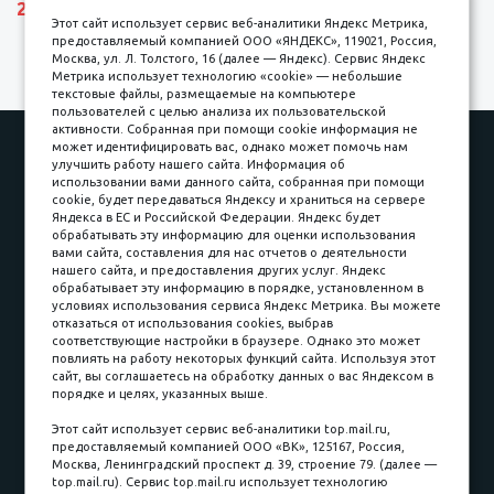
27690 р.
Этот сайт использует сервис веб-аналитики Яндекс Метрика,
предоставляемый компанией ООО «ЯНДЕКС», 119021, Россия,
Москва, ул. Л. Толстого, 16 (далее — Яндекс). Сервис Яндекс
Метрика использует технологию «cookie» — небольшие
текстовые файлы, размещаемые на компьютере
пользователей с целью анализа их пользовательской
активности. Собранная при помощи cookie информация не
Наши работы
Оплата
может идентифицировать вас, однако может помочь нам
улучшить работу нашего сайта. Информация об
Доставка и сборка
Гарантии
использовании вами данного сайта, собранная при помощи
cookie, будет передаваться Яндексу и храниться на сервере
Карьера в компании
Контакты
Яндекса в ЕС и Российской Федерации. Яндекс будет
обрабатывать эту информацию для оценки использования
вами сайта, составления для нас отчетов о деятельности
Принимаем к оплате
нашего сайта, и предоставления других услуг. Яндекс
обрабатывает эту информацию в порядке, установленном в
условиях использования сервиса Яндекс Метрика. Вы можете
отказаться от использования cookies, выбрав
соответствующие настройки в браузере. Однако это может
повлиять на работу некоторых функций сайта. Используя этот
Наличные
сайт, вы соглашаетесь на обработку данных о вас Яндексом в
порядке и целях, указанных выше.
пл. Соляная, 6, стр. 16
Этот сайт использует сервис веб-аналитики top.mail.ru,
предоставляемый компанией ООО «ВК», 125167, Россия,
8 (3822) 60-70-30
Москва, Ленинградский проспект д. 39, строение 79. (далее —
top.mail.ru). Сервис top.mail.ru использует технологию
8 (3822) 50-39-09