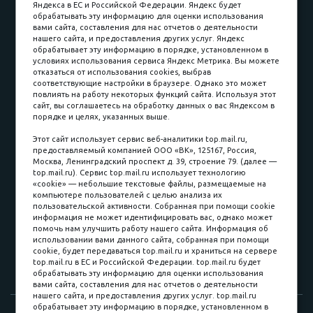
Яндекса в ЕС и Российской Федерации. Яндекс будет
обрабатывать эту информацию для оценки использования
вами сайта, составления для нас отчетов о деятельности
Принимаем к оплате
нашего сайта, и предоставления других услуг. Яндекс
обрабатывает эту информацию в порядке, установленном в
условиях использования сервиса Яндекс Метрика. Вы можете
отказаться от использования cookies, выбрав
соответствующие настройки в браузере. Однако это может
повлиять на работу некоторых функций сайта. Используя этот
Наличные
сайт, вы соглашаетесь на обработку данных о вас Яндексом в
порядке и целях, указанных выше.
пл. Соляная, 6, стр. 16
Этот сайт использует сервис веб-аналитики top.mail.ru,
предоставляемый компанией ООО «ВК», 125167, Россия,
8 (3822) 60-70-30
Москва, Ленинградский проспект д. 39, строение 79. (далее —
top.mail.ru). Сервис top.mail.ru использует технологию
8 (3822) 50-39-09
«cookie» — небольшие текстовые файлы, размещаемые на
компьютере пользователей с целью анализа их
8 (3822) 22-77-68
пользовательской активности. Собранная при помощи cookie
информация не может идентифицировать вас, однако может
помочь нам улучшить работу нашего сайта. Информация об
использовании вами данного сайта, собранная при помощи
8 (3822) 50-48-50
cookie, будет передаваться top.mail.ru и храниться на сервере
top.mail.ru в ЕС и Российской Федерации. top.mail.ru будет
8 (3822) 65-42-10
обрабатывать эту информацию для оценки использования
вами сайта, составления для нас отчетов о деятельности
нашего сайта, и предоставления других услуг. top.mail.ru
обрабатывает эту информацию в порядке, установленном в