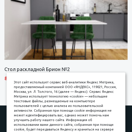
Стол раскладной Брион №2
8690 р.
Этот сайт использует сервис веб-аналитики Яндекс Метрика,
предоставляемый компанией ООО «ЯНДЕКС», 119021, Россия,
Москва, ул. Л. Толстого, 16 (далее — Яндекс). Сервис Яндекс
Метрика использует технологию «cookie» — небольшие
текстовые файлы, размещаемые на компьютере
пользователей с целью анализа их пользовательской
активности. Собранная при помощи cookie информация не
Наши работы
Оплата
может идентифицировать вас, однако может помочь нам
улучшить работу нашего сайта. Информация об
Доставка и сборка
Гарантии
использовании вами данного сайта, собранная при помощи
cookie, будет передаваться Яндексу и храниться на сервере
Карьера в компании
Контакты