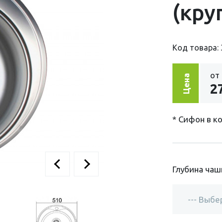
(кру
Код товара: 
от
Цена
2
* Сифон в к
Глубина чаш