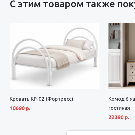
С этим товаром также по
Кровать КР-02 (Фортресс)
Комод 6 я
гостиная
10690 р.
22390 р.