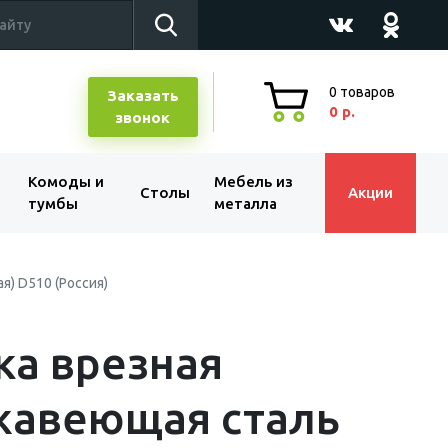
0
товаров
Заказать
0 р.
звонок
Комоды и
Мебель из
Столы
Акции
тумбы
металла
я) D510 (Россия)
а врезная
жавеющая сталь