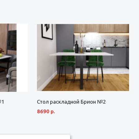
№1
Стол раскладной Брион №2
8690 р.