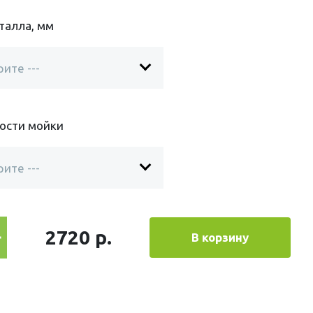
талла, мм
ности мойки
2720 р.
В корзину