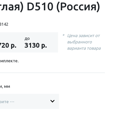
глая) D510 (Россия)
3142
Цена зависит от
до
выбранного
720 р.
3130 р.
варианта товара
омплекте.
и, мм