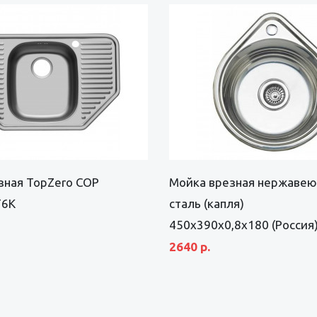
зная TopZero COP
Мойка врезная нержаве
T6K
сталь (капля)
450х390х0,8х180 (Россия
2640 р.