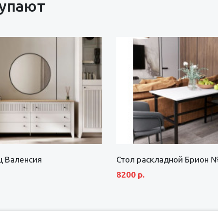
купают
щ Валенсия
Стол раскладной Брион 
8200 р.