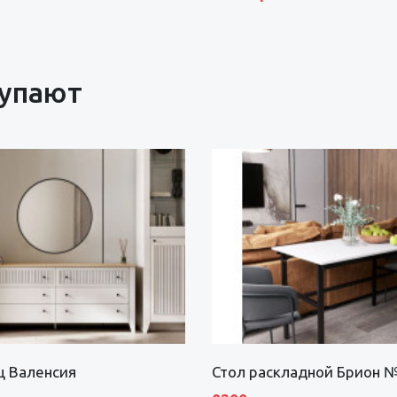
купают
щ Валенсия
Стол раскладной Брион 