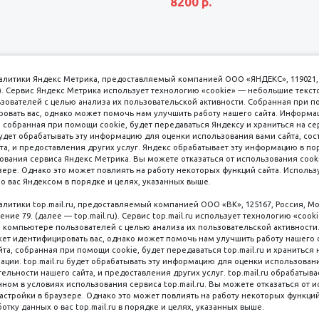
8200 р.
аналитики Яндекс Метрика, предоставляемый компанией ООО «ЯНДЕКС», 119021, 
кс). Сервис Яндекс Метрика использует технологию «cookie» — небольшие текс
вателей с целью анализа их пользовательской активности. Собранная при п
вать вас, однако может помочь нам улучшить работу нашего сайта. Информа
 собранная при помощи cookie, будет передаваться Яндексу и храниться на се
удет обрабатывать эту информацию для оценки использования вами сайта, сос
имаем к оплате
пл. 
та, и предоставления других услуг. Яндекс обрабатывает эту информацию в по
ования сервиса Яндекс Метрика. Вы можете отказаться от использования cooki
8 
ере. Однако это может повлиять на работу некоторых функций сайта. Используя
о вас Яндексом в порядке и целях, указанных выше.
8 
8 
налитики top.mail.ru, предоставляемый компанией ООО «ВК», 125167, Россия, Мо
Наличные
ение 79. (далее — top.mail.ru). Сервис top.mail.ru использует технологию «coo
компьютере пользователей с целью анализа их пользовательской активности
ет идентифицировать вас, однако может помочь нам улучшить работу нашего 
та, собранная при помощи cookie, будет передаваться top.mail.ru и храниться 
рации. top.mail.ru будет обрабатывать эту информацию для оценки использован
ельности нашего сайта, и предоставления других услуг. top.mail.ru обрабатыва
ном в условиях использования сервиса top.mail.ru. Вы можете отказаться от 
астройки в браузере. Однако это может повлиять на работу некоторых функций
Мы в со
ляная, 6 стр. 16, Цокольный этаж
ботку данных о вас top.mail.ru в порядке и целях, указанных выше.