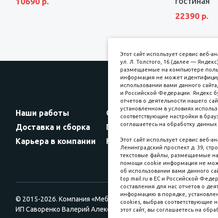
гостиная
10690 р.
22390 р.
Этот сайт использует сервис веб-
ул. Л. Толстого, 16 (далее — Янде
размещаемые на компьютере пользо
информация не может идентифициро
использовании вами данного сайта,
и Российской Федерации. Яндекс б
Прин
отчетов о деятельности нашего сай
установленном в условиях использ
Наши работы
Оплата
соответствующие настройки в брауз
соглашаетесь на обработку данных 
Доставка и сборка
Гарантии
Карьера в компании
Контакты
Этот сайт использует сервис веб-а
Ленинградский проспект д. 39, стро
текстовые файлы, размещаемые на 
помощи cookie информация не мож
об использовании вами данного сай
top.mail.ru в ЕС и Российской Феде
составления для нас отчетов о деят
информацию в порядке, установлен
© 2015-2026. Компания «Мебельный куб».
cookies, выбрав соответствующие н
ИП Саворенко Валерий Александрович. Россия, г. Томск, пл. Со
этот сайт, вы соглашаетесь на обра