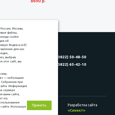
8690 р.
Россия, Москва,
товые файлы,
омощи cookie
ция об
рвере Яндекса в ЕС
тавления для нас
Соляная, 6, стр. 16
рядке,
8 (3822) 50-48-50
es, выбрав
(3822) 60-70-30
 этот сайт, вы
8 (3822) 65-42-10
(3822) 50-39-09
(3822) 22-77-68
сква,
kie» — небольшие
. Собранная при
сайта. Информация
на сервере
ия вами сайта,
ет эту
использования
Разработка сайта
Принять
 сайта. Используя
ц. сетях
«Синект»