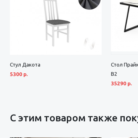
Стул Дакота
Стол Прай
В2
5300 р.
35290 р.
С этим товаром также по