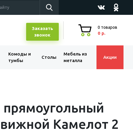
0
товаров
Заказать
0 р.
звонок
Комоды и
Мебель из
Столы
Акции
тумбы
металла
л прямоугольный
движной Камелот 2