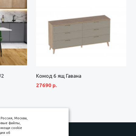
№2
Комод 6 ящ Гавана
27690 р.
Россия, Москва,
товые файлы,
омощи cookie
ция об