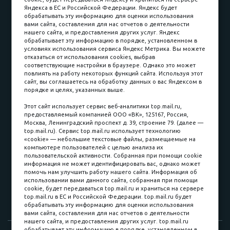
Карьера в компании
Контакты
Яндекса в ЕС и Российской Федерации. Яндекс будет
обрабатывать эту информацию для оценки использования
вами сайта, составления для нас отчетов о деятельности
Принимаем к оплате
нашего сайта, и предоставления других услуг. Яндекс
обрабатывает эту информацию в порядке, установленном в
условиях использования сервиса Яндекс Метрика. Вы можете
отказаться от использования cookies, выбрав
соответствующие настройки в браузере. Однако это может
повлиять на работу некоторых функций сайта. Используя этот
Наличные
сайт, вы соглашаетесь на обработку данных о вас Яндексом в
порядке и целях, указанных выше.
пл. Соляная, 6, стр. 16
Этот сайт использует сервис веб-аналитики top.mail.ru,
предоставляемый компанией ООО «ВК», 125167, Россия,
8 (3822) 60-70-30
Москва, Ленинградский проспект д. 39, строение 79. (далее —
top.mail.ru). Сервис top.mail.ru использует технологию
8 (3822) 50-39-09
«cookie» — небольшие текстовые файлы, размещаемые на
компьютере пользователей с целью анализа их
8 (3822) 22-77-68
пользовательской активности. Собранная при помощи cookie
информация не может идентифицировать вас, однако может
помочь нам улучшить работу нашего сайта. Информация об
использовании вами данного сайта, собранная при помощи
8 (3822) 50-48-50
cookie, будет передаваться top.mail.ru и храниться на сервере
top.mail.ru в ЕС и Российской Федерации. top.mail.ru будет
8 (3822) 65-42-10
обрабатывать эту информацию для оценки использования
вами сайта, составления для нас отчетов о деятельности
нашего сайта, и предоставления других услуг. top.mail.ru
обрабатывает эту информацию в порядке, установленном в