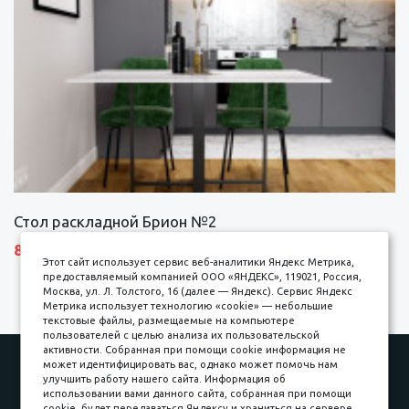
Стол раскладной Брион №2
8690 р.
Этот сайт использует сервис веб-аналитики Яндекс Метрика,
предоставляемый компанией ООО «ЯНДЕКС», 119021, Россия,
Москва, ул. Л. Толстого, 16 (далее — Яндекс). Сервис Яндекс
Метрика использует технологию «cookie» — небольшие
текстовые файлы, размещаемые на компьютере
пользователей с целью анализа их пользовательской
активности. Собранная при помощи cookie информация не
Наши работы
Оплата
может идентифицировать вас, однако может помочь нам
улучшить работу нашего сайта. Информация об
Доставка и сборка
Гарантии
использовании вами данного сайта, собранная при помощи
cookie, будет передаваться Яндексу и храниться на сервере