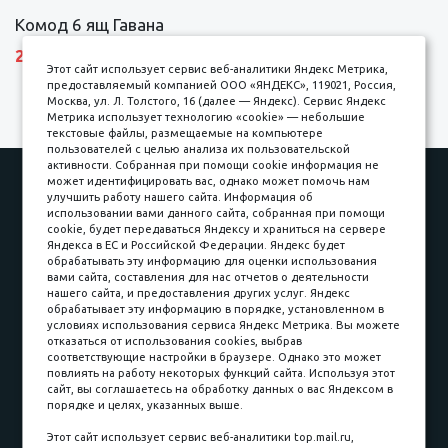
Комод 6 ящ Гавана
27690 р.
Этот сайт использует сервис веб-аналитики Яндекс Метрика,
предоставляемый компанией ООО «ЯНДЕКС», 119021, Россия,
Москва, ул. Л. Толстого, 16 (далее — Яндекс). Сервис Яндекс
Метрика использует технологию «cookie» — небольшие
текстовые файлы, размещаемые на компьютере
пользователей с целью анализа их пользовательской
активности. Собранная при помощи cookie информация не
Наши работы
Оплата
может идентифицировать вас, однако может помочь нам
улучшить работу нашего сайта. Информация об
Доставка и сборка
Гарантии
использовании вами данного сайта, собранная при помощи
cookie, будет передаваться Яндексу и храниться на сервере
Карьера в компании
Контакты
Яндекса в ЕС и Российской Федерации. Яндекс будет
обрабатывать эту информацию для оценки использования
вами сайта, составления для нас отчетов о деятельности
Принимаем к оплате
нашего сайта, и предоставления других услуг. Яндекс
обрабатывает эту информацию в порядке, установленном в
условиях использования сервиса Яндекс Метрика. Вы можете
отказаться от использования cookies, выбрав
соответствующие настройки в браузере. Однако это может
повлиять на работу некоторых функций сайта. Используя этот
Наличные
сайт, вы соглашаетесь на обработку данных о вас Яндексом в
порядке и целях, указанных выше.
пл. Соляная, 6, стр. 16
Этот сайт использует сервис веб-аналитики top.mail.ru,