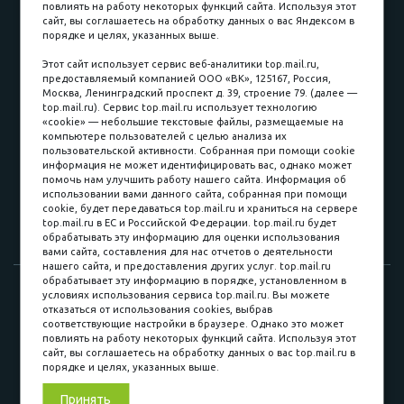
повлиять на работу некоторых функций сайта. Используя этот
Наличные
сайт, вы соглашаетесь на обработку данных о вас Яндексом в
порядке и целях, указанных выше.
пл. Соляная, 6, стр. 16
Этот сайт использует сервис веб-аналитики top.mail.ru,
предоставляемый компанией ООО «ВК», 125167, Россия,
8 (3822) 60-70-30
Москва, Ленинградский проспект д. 39, строение 79. (далее —
top.mail.ru). Сервис top.mail.ru использует технологию
8 (3822) 50-39-09
«cookie» — небольшие текстовые файлы, размещаемые на
компьютере пользователей с целью анализа их
8 (3822) 22-77-68
пользовательской активности. Собранная при помощи cookie
информация не может идентифицировать вас, однако может
помочь нам улучшить работу нашего сайта. Информация об
использовании вами данного сайта, собранная при помощи
8 (3822) 50-48-50
cookie, будет передаваться top.mail.ru и храниться на сервере
top.mail.ru в ЕС и Российской Федерации. top.mail.ru будет
8 (3822) 65-42-10
обрабатывать эту информацию для оценки использования
вами сайта, составления для нас отчетов о деятельности
нашего сайта, и предоставления других услуг. top.mail.ru
обрабатывает эту информацию в порядке, установленном в
© 2015-2026. Компания «Мебельный куб».
условиях использования сервиса top.mail.ru. Вы можете
отказаться от использования cookies, выбрав
ИП Саворенко Валерий Александрович. Россия, г. Томск, пл.
соответствующие настройки в браузере. Однако это может
Соляная, 6 стр. 16, Цокольный этаж
повлиять на работу некоторых функций сайта. Используя этот
сайт, вы соглашаетесь на обработку данных о вас top.mail.ru в
порядке и целях, указанных выше.
Мы в соц. сетях
Принять