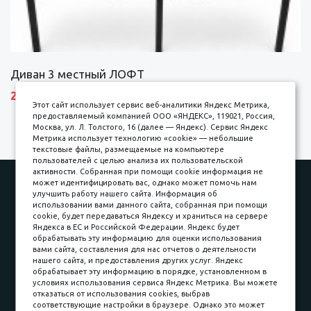
Диван 3 местный ЛОФТ
27600 р.
Этот сайт использует сервис веб-аналитики Яндекс Метрика,
предоставляемый компанией ООО «ЯНДЕКС», 119021, Россия,
Москва, ул. Л. Толстого, 16 (далее — Яндекс). Сервис Яндекс
Метрика использует технологию «cookie» — небольшие
текстовые файлы, размещаемые на компьютере
пользователей с целью анализа их пользовательской
активности. Собранная при помощи cookie информация не
Наши работы
Оплата
может идентифицировать вас, однако может помочь нам
улучшить работу нашего сайта. Информация об
Доставка и сборка
Гарантии
использовании вами данного сайта, собранная при помощи
cookie, будет передаваться Яндексу и храниться на сервере
Карьера в компании
Контакты
Яндекса в ЕС и Российской Федерации. Яндекс будет
обрабатывать эту информацию для оценки использования
вами сайта, составления для нас отчетов о деятельности
Принимаем к оплате
нашего сайта, и предоставления других услуг. Яндекс
обрабатывает эту информацию в порядке, установленном в
условиях использования сервиса Яндекс Метрика. Вы можете
отказаться от использования cookies, выбрав
соответствующие настройки в браузере. Однако это может