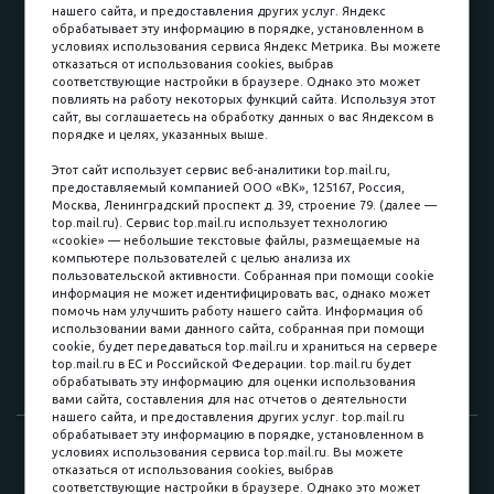
нашего сайта, и предоставления других услуг. Яндекс
обрабатывает эту информацию в порядке, установленном в
условиях использования сервиса Яндекс Метрика. Вы можете
отказаться от использования cookies, выбрав
соответствующие настройки в браузере. Однако это может
повлиять на работу некоторых функций сайта. Используя этот
Наличные
сайт, вы соглашаетесь на обработку данных о вас Яндексом в
порядке и целях, указанных выше.
пл. Соляная, 6, стр. 16
Этот сайт использует сервис веб-аналитики top.mail.ru,
предоставляемый компанией ООО «ВК», 125167, Россия,
8 (3822) 60-70-30
Москва, Ленинградский проспект д. 39, строение 79. (далее —
top.mail.ru). Сервис top.mail.ru использует технологию
8 (3822) 50-39-09
«cookie» — небольшие текстовые файлы, размещаемые на
компьютере пользователей с целью анализа их
8 (3822) 22-77-68
пользовательской активности. Собранная при помощи cookie
информация не может идентифицировать вас, однако может
помочь нам улучшить работу нашего сайта. Информация об
использовании вами данного сайта, собранная при помощи
8 (3822) 50-48-50
cookie, будет передаваться top.mail.ru и храниться на сервере
top.mail.ru в ЕС и Российской Федерации. top.mail.ru будет
8 (3822) 65-42-10
обрабатывать эту информацию для оценки использования
вами сайта, составления для нас отчетов о деятельности
нашего сайта, и предоставления других услуг. top.mail.ru
обрабатывает эту информацию в порядке, установленном в
© 2015-2026. Компания «Мебельный куб».
условиях использования сервиса top.mail.ru. Вы можете
отказаться от использования cookies, выбрав
ИП Саворенко Валерий Александрович. Россия, г. Томск, пл.
соответствующие настройки в браузере. Однако это может