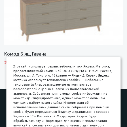
Комод 6 ящ Гавана
27690 р.
Этот сайт использует сервис веб-аналитики Яндекс Метрика,
предоставляемый компанией ООО «ЯНДЕКС», 119021, Россия,
Москва, ул. Л. Толстого, 16 (далее — Яндекс). Сервис Яндекс
Метрика использует технологию «cookie» — небольшие
текстовые файлы, размещаемые на компьютере
пользователей с целью анализа их пользовательской
активности. Собранная при помощи cookie информация не
Наши работы
Оплата
может идентифицировать вас, однако может помочь нам
улучшить работу нашего сайта. Информация об
Доставка и сборка
Гарантии
использовании вами данного сайта, собранная при помощи
cookie, будет передаваться Яндексу и храниться на сервере
Карьера в компании
Контакты
Яндекса в ЕС и Российской Федерации. Яндекс будет
обрабатывать эту информацию для оценки использования
вами сайта, составления для нас отчетов о деятельности
Принимаем к оплате