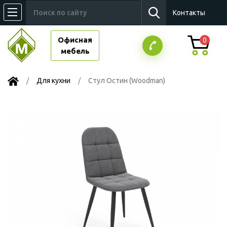
Контакты
Офисная
0
мебель
Для кухни
Стул Остин (Woodman)