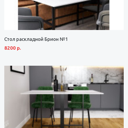
Стол раскладной Брион №1
8200 р.