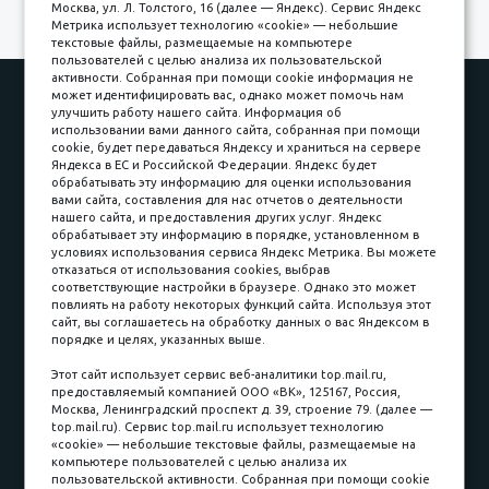
Москва, ул. Л. Толстого, 16 (далее — Яндекс). Сервис Яндекс
Метрика использует технологию «cookie» — небольшие
текстовые файлы, размещаемые на компьютере
пользователей с целью анализа их пользовательской
активности. Собранная при помощи cookie информация не
Наши работы
Оплата
может идентифицировать вас, однако может помочь нам
улучшить работу нашего сайта. Информация об
Доставка и сборка
Гарантии
использовании вами данного сайта, собранная при помощи
cookie, будет передаваться Яндексу и храниться на сервере
Карьера в компании
Контакты
Яндекса в ЕС и Российской Федерации. Яндекс будет
обрабатывать эту информацию для оценки использования
вами сайта, составления для нас отчетов о деятельности
Принимаем к оплате
нашего сайта, и предоставления других услуг. Яндекс
обрабатывает эту информацию в порядке, установленном в
условиях использования сервиса Яндекс Метрика. Вы можете
отказаться от использования cookies, выбрав
соответствующие настройки в браузере. Однако это может
повлиять на работу некоторых функций сайта. Используя этот
Наличные
сайт, вы соглашаетесь на обработку данных о вас Яндексом в
порядке и целях, указанных выше.
пл. Соляная, 6, стр. 16
Этот сайт использует сервис веб-аналитики top.mail.ru,
предоставляемый компанией ООО «ВК», 125167, Россия,
8 (3822) 60-70-30
Москва, Ленинградский проспект д. 39, строение 79. (далее —
top.mail.ru). Сервис top.mail.ru использует технологию
8 (3822) 50-39-09
«cookie» — небольшие текстовые файлы, размещаемые на
компьютере пользователей с целью анализа их
8 (3822) 22-77-68
пользовательской активности. Собранная при помощи cookie