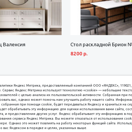
щ Валенсия
Стол раскладной Брион 
8200 р.
аналитики Яндекс Метрика, предоставляемый компанией ООО «ЯНДЕКС», 119021, 
кс). Сервис Яндекс Метрика использует технологию «cookie» — небольшие текс
вателей с целью анализа их пользовательской активности. Собранная при п
вать вас, однако может помочь нам улучшить работу нашего сайта. Информа
 собранная при помощи cookie, будет передаваться Яндексу и храниться на се
удет обрабатывать эту информацию для оценки использования вами сайта, сос
имаем к оплате
пл. 
та, и предоставления других услуг. Яндекс обрабатывает эту информацию в по
ования сервиса Яндекс Метрика. Вы можете отказаться от использования cooki
8 
ере. Однако это может повлиять на работу некоторых функций сайта. Используя
о вас Яндексом в порядке и целях, указанных выше.
8 