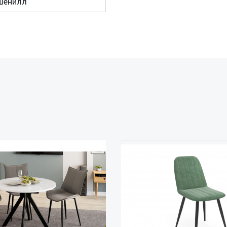
шенилл