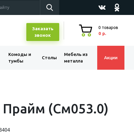
0
товаров
Заказать
0 р.
звонок
Комоды и
Мебель из
Столы
Акции
тумбы
металла
 Прайм (См053.0)
8404