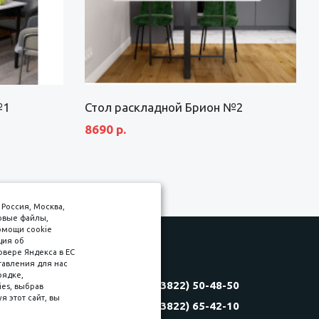
№1
Стол раскладной Брион №2
8690 р.
Россия, Москва,
товые файлы,
омощи cookie
ция об
рвере Яндекса в ЕС
тавления для нас
Соляная, 6, стр. 16
рядке,
8 (3822) 50-48-50
es, выбрав
(3822) 60-70-30
 этот сайт, вы
8 (3822) 65-42-10
(3822) 50-39-09