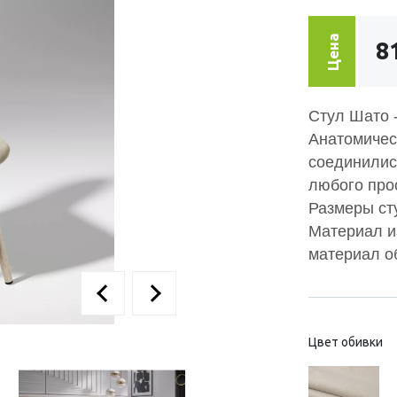
Цена
8
Стул Шато 
Анатомичес
соединилис
любого про
Размеры ст
Материал и
материал о
Цвет обивки