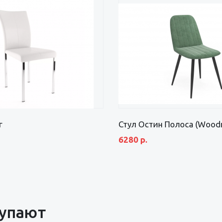
г
Стул Остин Полоса (Wood
6280 р.
купают