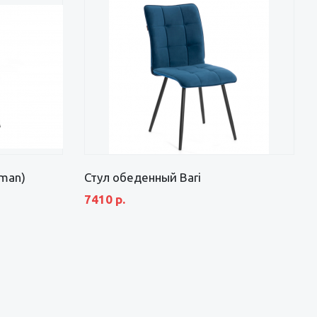
man)
Стул обеденный Bari
7410 р.