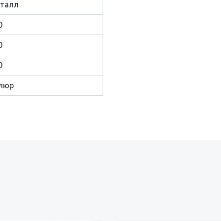
талл
0
0
0
люр