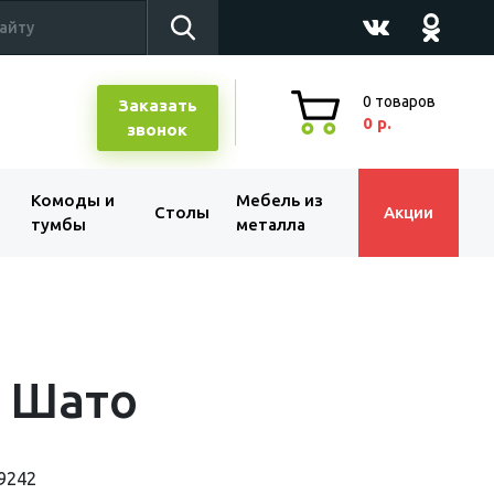
0
товаров
Заказать
0 р.
звонок
Комоды и
Мебель из
Столы
Акции
тумбы
металла
л Шато
9242