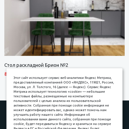
Стол раскладной Брион №2
8690 р.
Этот сайт использует сервис веб-аналитики Яндекс Метрика,
предоставляемый компанией ООО «ЯНДЕКС», 119021, Россия,
Москва, ул. Л. Толстого, 16 (далее — Яндекс). Сервис Яндекс
Метрика использует технологию «cookie» — небольшие
текстовые файлы, размещаемые на компьютере
пользователей с целью анализа их пользовательской
активности. Собранная при помощи cookie информация не
Наши работы
Оплата
может идентифицировать вас, однако может помочь нам
улучшить работу нашего сайта. Информация об
Доставка и сборка
Гарантии
использовании вами данного сайта, собранная при помощи
cookie, будет передаваться Яндексу и храниться на сервере
Карьера в компании
Контакты
Яндекса в ЕС и Российской Федерации. Яндекс будет