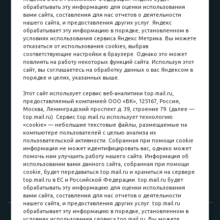
обрабатывать эту информацию для оценки использования
вами сайта, составления для нас отчетов о деятельности
Принимаем к оплате
нашего сайта, и предоставления других услуг. Яндекс
обрабатывает эту информацию в порядке, установленном в
условиях использования сервиса Яндекс Метрика. Вы можете
отказаться от использования cookies, выбрав
соответствующие настройки в браузере. Однако это может
повлиять на работу некоторых функций сайта. Используя этот
Наличные
сайт, вы соглашаетесь на обработку данных о вас Яндексом в
порядке и целях, указанных выше.
пл. Соляная, 6, стр. 16
Этот сайт использует сервис веб-аналитики top.mail.ru,
предоставляемый компанией ООО «ВК», 125167, Россия,
8 (3822) 60-70-30
Москва, Ленинградский проспект д. 39, строение 79. (далее —
top.mail.ru). Сервис top.mail.ru использует технологию
8 (3822) 50-39-09
«cookie» — небольшие текстовые файлы, размещаемые на
компьютере пользователей с целью анализа их
8 (3822) 22-77-68
пользовательской активности. Собранная при помощи cookie
информация не может идентифицировать вас, однако может
помочь нам улучшить работу нашего сайта. Информация об
использовании вами данного сайта, собранная при помощи
8 (3822) 50-48-50
cookie, будет передаваться top.mail.ru и храниться на сервере
top.mail.ru в ЕС и Российской Федерации. top.mail.ru будет
8 (3822) 65-42-10
обрабатывать эту информацию для оценки использования
вами сайта, составления для нас отчетов о деятельности
нашего сайта, и предоставления других услуг. top.mail.ru
обрабатывает эту информацию в порядке, установленном в
© 2015-2026. Компания «Мебельный куб».
условиях использования сервиса top.mail.ru. Вы можете