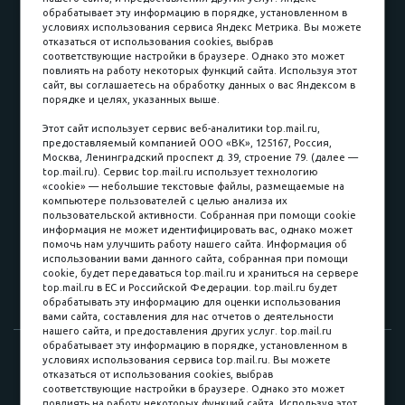
обрабатывает эту информацию в порядке, установленном в
условиях использования сервиса Яндекс Метрика. Вы можете
отказаться от использования cookies, выбрав
соответствующие настройки в браузере. Однако это может
повлиять на работу некоторых функций сайта. Используя этот
Наличные
сайт, вы соглашаетесь на обработку данных о вас Яндексом в
порядке и целях, указанных выше.
пл. Соляная, 6, стр. 16
Этот сайт использует сервис веб-аналитики top.mail.ru,
предоставляемый компанией ООО «ВК», 125167, Россия,
8 (3822) 60-70-30
Москва, Ленинградский проспект д. 39, строение 79. (далее —
top.mail.ru). Сервис top.mail.ru использует технологию
8 (3822) 50-39-09
«cookie» — небольшие текстовые файлы, размещаемые на
компьютере пользователей с целью анализа их
8 (3822) 22-77-68
пользовательской активности. Собранная при помощи cookie
информация не может идентифицировать вас, однако может
помочь нам улучшить работу нашего сайта. Информация об
использовании вами данного сайта, собранная при помощи
8 (3822) 50-48-50
cookie, будет передаваться top.mail.ru и храниться на сервере
top.mail.ru в ЕС и Российской Федерации. top.mail.ru будет
8 (3822) 65-42-10
обрабатывать эту информацию для оценки использования
вами сайта, составления для нас отчетов о деятельности
нашего сайта, и предоставления других услуг. top.mail.ru
обрабатывает эту информацию в порядке, установленном в
© 2015-2026. Компания «Мебельный куб».
условиях использования сервиса top.mail.ru. Вы можете
отказаться от использования cookies, выбрав
ИП Саворенко Валерий Александрович. Россия, г. Томск, пл.
соответствующие настройки в браузере. Однако это может
Соляная, 6 стр. 16, Цокольный этаж
повлиять на работу некоторых функций сайта. Используя этот