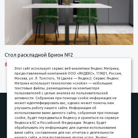
Стол раскладной Брион №2
8690 р.
Этот сайт использует сервис веб-аналитики Яндекс Метрика,
предоставляемый компанией ООО «ЯНДЕКС», 119021, Россия,
Москва, ул. Л. Толстого, 16 (далее — Яндекс). Сервис Яндекс
Метрика использует технологию «cookie» — небольшие
текстовые файлы, размещаемые на компьютере
пользователей с целью анализа их пользовательской
активности. Собранная при помощи cookie информация не
Наши работы
Оплата
может идентифицировать вас, однако может помочь нам
улучшить работу нашего сайта. Информация об
Доставка и сборка
Гарантии
использовании вами данного сайта, собранная при помощи
cookie, будет передаваться Яндексу и храниться на сервере
Карьера в компании
Контакты
Яндекса в ЕС и Российской Федерации. Яндекс будет
обрабатывать эту информацию для оценки использования
вами сайта, составления для нас отчетов о деятельности
Принимаем к оплате
нашего сайта, и предоставления других услуг. Яндекс