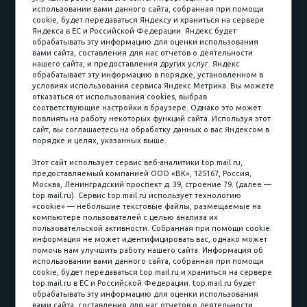
Доставка и сборка
Гарантии
использовании вами данного сайта, собранная при помощи
cookie, будет передаваться Яндексу и храниться на сервере
Карьера в компании
Контакты
Яндекса в ЕС и Российской Федерации. Яндекс будет
обрабатывать эту информацию для оценки использования
вами сайта, составления для нас отчетов о деятельности
Принимаем к оплате
нашего сайта, и предоставления других услуг. Яндекс
обрабатывает эту информацию в порядке, установленном в
условиях использования сервиса Яндекс Метрика. Вы можете
отказаться от использования cookies, выбрав
соответствующие настройки в браузере. Однако это может
повлиять на работу некоторых функций сайта. Используя этот
Наличные
сайт, вы соглашаетесь на обработку данных о вас Яндексом в
порядке и целях, указанных выше.
пл. Соляная, 6, стр. 16
Этот сайт использует сервис веб-аналитики top.mail.ru,
предоставляемый компанией ООО «ВК», 125167, Россия,
8 (3822) 60-70-30
Москва, Ленинградский проспект д. 39, строение 79. (далее —
top.mail.ru). Сервис top.mail.ru использует технологию
8 (3822) 50-39-09
«cookie» — небольшие текстовые файлы, размещаемые на
компьютере пользователей с целью анализа их
8 (3822) 22-77-68
пользовательской активности. Собранная при помощи cookie
информация не может идентифицировать вас, однако может
помочь нам улучшить работу нашего сайта. Информация об
использовании вами данного сайта, собранная при помощи
8 (3822) 50-48-50
cookie, будет передаваться top.mail.ru и храниться на сервере
top.mail.ru в ЕС и Российской Федерации. top.mail.ru будет
8 (3822) 65-42-10
обрабатывать эту информацию для оценки использования
вами сайта, составления для нас отчетов о деятельности