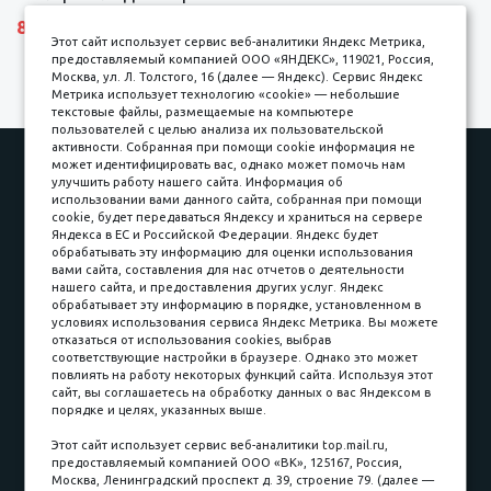
8690 р.
Этот сайт использует сервис веб-аналитики Яндекс Метрика,
предоставляемый компанией ООО «ЯНДЕКС», 119021, Россия,
Москва, ул. Л. Толстого, 16 (далее — Яндекс). Сервис Яндекс
Метрика использует технологию «cookie» — небольшие
текстовые файлы, размещаемые на компьютере
пользователей с целью анализа их пользовательской
активности. Собранная при помощи cookie информация не
может идентифицировать вас, однако может помочь нам
Наши работы
Оплата
улучшить работу нашего сайта. Информация об
Доставка и сборка
Гарантии
использовании вами данного сайта, собранная при помощи
cookie, будет передаваться Яндексу и храниться на сервере
Карьера в компании
Контакты
Яндекса в ЕС и Российской Федерации. Яндекс будет
обрабатывать эту информацию для оценки использования
вами сайта, составления для нас отчетов о деятельности
Принимаем к оплате
нашего сайта, и предоставления других услуг. Яндекс
обрабатывает эту информацию в порядке, установленном в
условиях использования сервиса Яндекс Метрика. Вы можете
отказаться от использования cookies, выбрав
соответствующие настройки в браузере. Однако это может
повлиять на работу некоторых функций сайта. Используя этот
Наличные
сайт, вы соглашаетесь на обработку данных о вас Яндексом в
порядке и целях, указанных выше.
пл. Соляная, 6, стр. 16
Этот сайт использует сервис веб-аналитики top.mail.ru,
предоставляемый компанией ООО «ВК», 125167, Россия,
8 (3822) 60-70-30
Москва, Ленинградский проспект д. 39, строение 79. (далее —