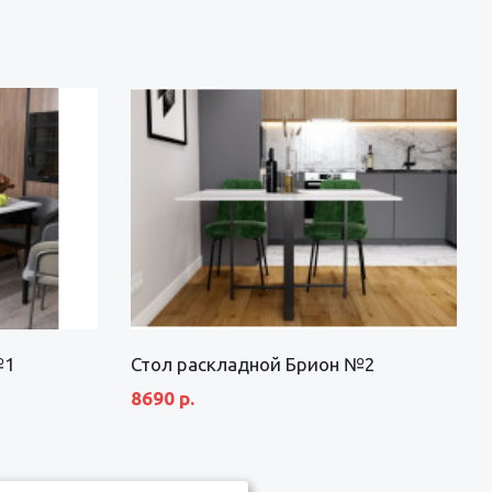
№1
Стол раскладной Брион №2
8690 р.