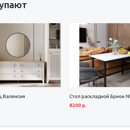
купают
щ Валенсия
Стол раскладной Брион 
8200 р.