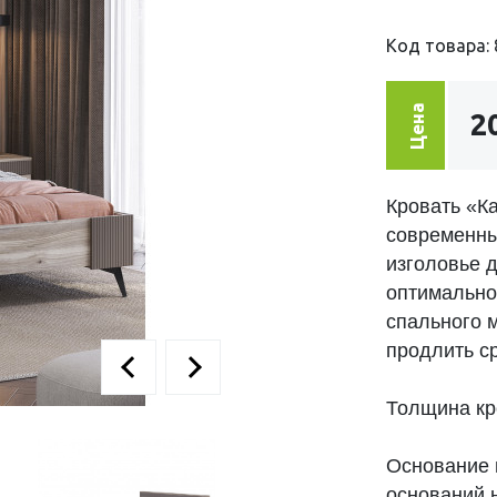
Код товара: 
Цена
2
Кровать «Ка
современны
изголовье 
оптимально
спального 
продлить с
Толщина кр
Основание 
оснований 