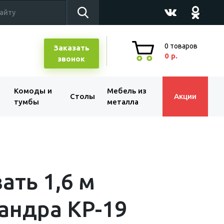
0
товаров
Заказать
0 р.
звонок
Комоды и
Мебель из
Столы
Акции
тумбы
металла
ать 1,6 м
андра КР-19