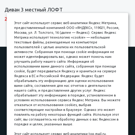
Диван 3 местный ЛОФТ
27600 р.
Этот сайт использует сервис веб-аналитики Яндекс Метрика,
предоставляемый компанией ООО «ЯНДЕКС», 119021, Россия,
Москва, ул. Л. Толстого, 16 (далее — Яндекс). Сервис Яндекс
Метрика использует технологию «cookie» — небольшие
текстовые файлы, размещаемые на компьютере
пользователей с целью анализа их пользовательской
активности. Собранная при помощи cookie информация не
Наши работы
Оплата
может идентифицировать вас, однако может помочь нам
улучшить работу нашего сайта. Информация об
Доставка и сборка
Гарантии
использовании вами данного сайта, собранная при помощи
cookie, будет передаваться Яндексу и храниться на сервере
Карьера в компании
Контакты
Яндекса в ЕС и Российской Федерации. Яндекс будет
обрабатывать эту информацию для оценки использования
вами сайта, составления для нас отчетов о деятельности
Принимаем к оплате
нашего сайта, и предоставления других услуг. Яндекс
обрабатывает эту информацию в порядке, установленном в
условиях использования сервиса Яндекс Метрика. Вы можете
отказаться от использования cookies, выбрав
соответствующие настройки в браузере. Однако это может
повлиять на работу некоторых функций сайта. Используя этот
Наличные
сайт, вы соглашаетесь на обработку данных о вас Яндексом в
порядке и целях, указанных выше.
пл. Соляная, 6, стр. 16
Этот сайт использует сервис веб-аналитики top.mail.ru,