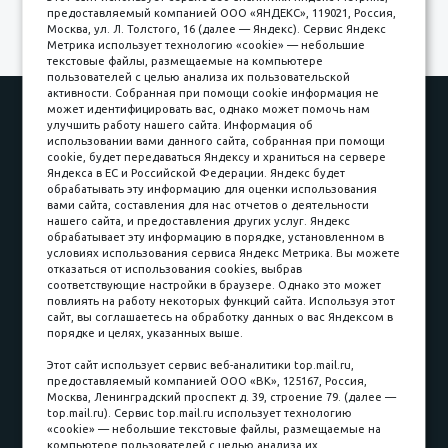
предоставляемый компанией ООО «ЯНДЕКС», 119021, Россия,
Москва, ул. Л. Толстого, 16 (далее — Яндекс). Сервис Яндекс
Метрика использует технологию «cookie» — небольшие
текстовые файлы, размещаемые на компьютере
пользователей с целью анализа их пользовательской
активности. Собранная при помощи cookie информация не
может идентифицировать вас, однако может помочь нам
Наши работы
Оплата
улучшить работу нашего сайта. Информация об
Доставка и сборка
Гарантии
использовании вами данного сайта, собранная при помощи
cookie, будет передаваться Яндексу и храниться на сервере
Карьера в компании
Контакты
Яндекса в ЕС и Российской Федерации. Яндекс будет
обрабатывать эту информацию для оценки использования
вами сайта, составления для нас отчетов о деятельности
Принимаем к оплате
нашего сайта, и предоставления других услуг. Яндекс
обрабатывает эту информацию в порядке, установленном в
условиях использования сервиса Яндекс Метрика. Вы можете
отказаться от использования cookies, выбрав
соответствующие настройки в браузере. Однако это может
повлиять на работу некоторых функций сайта. Используя этот
Наличные
сайт, вы соглашаетесь на обработку данных о вас Яндексом в
порядке и целях, указанных выше.
пл. Соляная, 6, стр. 16
Этот сайт использует сервис веб-аналитики top.mail.ru,
предоставляемый компанией ООО «ВК», 125167, Россия,
8 (3822) 60-70-30
Москва, Ленинградский проспект д. 39, строение 79. (далее —
top.mail.ru). Сервис top.mail.ru использует технологию
8 (3822) 50-39-09
«cookie» — небольшие текстовые файлы, размещаемые на
компьютере пользователей с целью анализа их