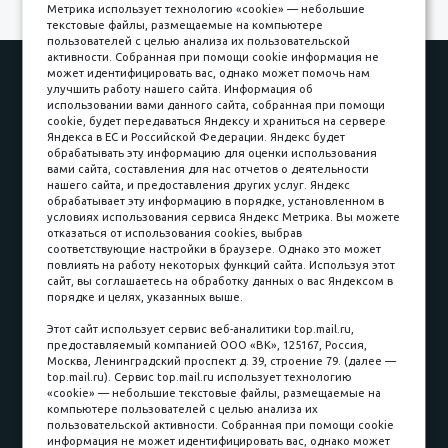
Метрика использует технологию «cookie» — небольшие
текстовые файлы, размещаемые на компьютере
пользователей с целью анализа их пользовательской
активности. Собранная при помощи cookie информация не
Наши работы
Оплата
может идентифицировать вас, однако может помочь нам
улучшить работу нашего сайта. Информация об
Доставка и сборка
Гарантии
использовании вами данного сайта, собранная при помощи
cookie, будет передаваться Яндексу и храниться на сервере
Карьера в компании
Контакты
Яндекса в ЕС и Российской Федерации. Яндекс будет
обрабатывать эту информацию для оценки использования
вами сайта, составления для нас отчетов о деятельности
Принимаем к оплате
нашего сайта, и предоставления других услуг. Яндекс
обрабатывает эту информацию в порядке, установленном в
условиях использования сервиса Яндекс Метрика. Вы можете
отказаться от использования cookies, выбрав
соответствующие настройки в браузере. Однако это может
повлиять на работу некоторых функций сайта. Используя этот
Наличные
сайт, вы соглашаетесь на обработку данных о вас Яндексом в
порядке и целях, указанных выше.
пл. Соляная, 6, стр. 16
Этот сайт использует сервис веб-аналитики top.mail.ru,
предоставляемый компанией ООО «ВК», 125167, Россия,
8 (3822) 60-70-30
Москва, Ленинградский проспект д. 39, строение 79. (далее —
top.mail.ru). Сервис top.mail.ru использует технологию
8 (3822) 50-39-09
«cookie» — небольшие текстовые файлы, размещаемые на
компьютере пользователей с целью анализа их
8 (3822) 22-77-68
пользовательской активности. Собранная при помощи cookie
информация не может идентифицировать вас, однако может