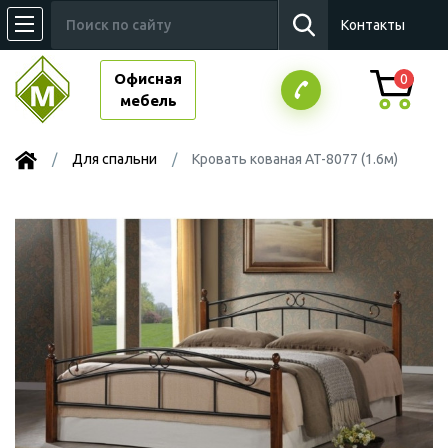
Контакты
Офисная
0
мебель
Для спальни
Кровать кованая AT-8077 (1.6м)