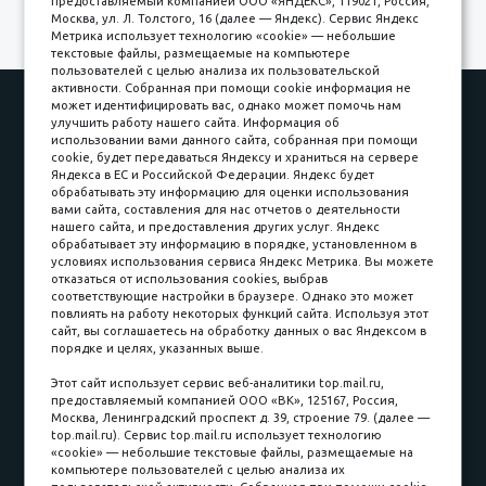
предоставляемый компанией ООО «ЯНДЕКС», 119021, Россия,
Москва, ул. Л. Толстого, 16 (далее — Яндекс). Сервис Яндекс
Метрика использует технологию «cookie» — небольшие
текстовые файлы, размещаемые на компьютере
пользователей с целью анализа их пользовательской
активности. Собранная при помощи cookie информация не
Наши работы
Оплата
может идентифицировать вас, однако может помочь нам
улучшить работу нашего сайта. Информация об
Доставка и сборка
Гарантии
использовании вами данного сайта, собранная при помощи
cookie, будет передаваться Яндексу и храниться на сервере
Карьера в компании
Контакты
Яндекса в ЕС и Российской Федерации. Яндекс будет
обрабатывать эту информацию для оценки использования
вами сайта, составления для нас отчетов о деятельности
Принимаем к оплате
нашего сайта, и предоставления других услуг. Яндекс
обрабатывает эту информацию в порядке, установленном в
условиях использования сервиса Яндекс Метрика. Вы можете
отказаться от использования cookies, выбрав
соответствующие настройки в браузере. Однако это может
повлиять на работу некоторых функций сайта. Используя этот
Наличные
сайт, вы соглашаетесь на обработку данных о вас Яндексом в
порядке и целях, указанных выше.
пл. Соляная, 6, стр. 16
Этот сайт использует сервис веб-аналитики top.mail.ru,
предоставляемый компанией ООО «ВК», 125167, Россия,
8 (3822) 60-70-30
Москва, Ленинградский проспект д. 39, строение 79. (далее —
top.mail.ru). Сервис top.mail.ru использует технологию
8 (3822) 50-39-09
«cookie» — небольшие текстовые файлы, размещаемые на
компьютере пользователей с целью анализа их
8 (3822) 22-77-68